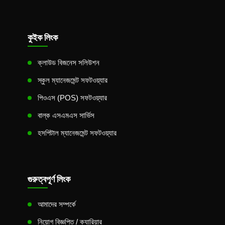
কুইক লিংক
ক্লাউড বিজনেস সলিউশন
স্কুল ম্যানেজমেন্ট সফটওয়্যার
পিওএস (POS) সফটওয়্যার
বাল্ক এসএমএস সার্ভিস
হসপিটাল ম্যানেজমেন্ট সফটওয়্যার
গুরুত্বপূর্ণ লিংক
আমাদের সম্পর্কে
নিয়োগ বিজ্ঞপ্তি / ক্যারিয়ার