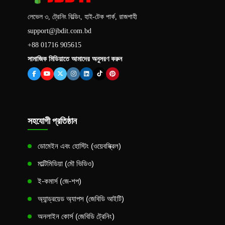
লেভেল ৩, ট্রেনিং বিল্ডিং, হাই-টেক পার্ক, রাজশাহী
support@jbdit.com.bd
+88 01716 905615
সামাজিক মিডিয়াতে আমাদের অনুসরণ করুন
সহযোগী প্রতিষ্ঠান
ডোমেইন এবং হোস্টিং (ওয়েবস্ক্রিল)
মাল্টিমিডিয়া (মৌ ভিডিও)
ই-কমার্স (জে-শপ)
অ্যান্ড্রয়েড অ্যাপস (জেবিডি আইটি)
অনলাইন কোর্স (জেবিডি ট্রেনিং)