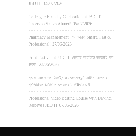
JBD IT!
05/07/2026
Colleague Birthday Celebration at JBD IT:
Cheers to Shuvo Ahmed!
05/07/2026
Pharmacy Management এখন আরও Smart, Fast &
Professional!
27/06/2026
Fruit Festival at JBD IT: জেবিডি আইটিতে জমজমাট ফল
উৎসব!
23/06/2026
প্রফেশনাল ওয়েব ডিজাইন ও ডেভেলপমেন্ট সার্ভিস: আপনার
প্রতিষ্ঠানের ডিজিটাল রূপান্তর
20/06/2026
Professional Video Editing Course with DaVinci
Resolve | JBD IT
07/06/2026