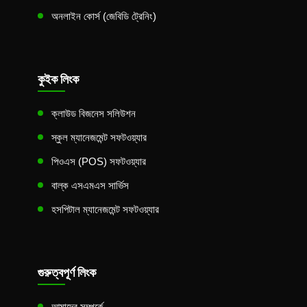
অনলাইন কোর্স (জেবিডি ট্রেনিং)
কুইক লিংক
ক্লাউড বিজনেস সলিউশন
স্কুল ম্যানেজমেন্ট সফটওয়্যার
পিওএস (POS) সফটওয়্যার
বাল্ক এসএমএস সার্ভিস
হসপিটাল ম্যানেজমেন্ট সফটওয়্যার
গুরুত্বপূর্ণ লিংক
আমাদের সম্পর্কে