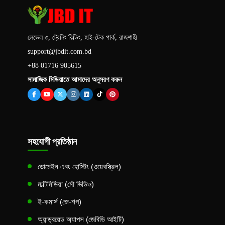
লেভেল ৩, ট্রেনিং বিল্ডিং, হাই-টেক পার্ক, রাজশাহী
support@jbdit.com.bd
+88 01716 905615
সামাজিক মিডিয়াতে আমাদের অনুসরণ করুন
সহযোগী প্রতিষ্ঠান
ডোমেইন এবং হোস্টিং (ওয়েবস্ক্রিল)
মাল্টিমিডিয়া (মৌ ভিডিও)
ই-কমার্স (জে-শপ)
অ্যান্ড্রয়েড অ্যাপস (জেবিডি আইটি)