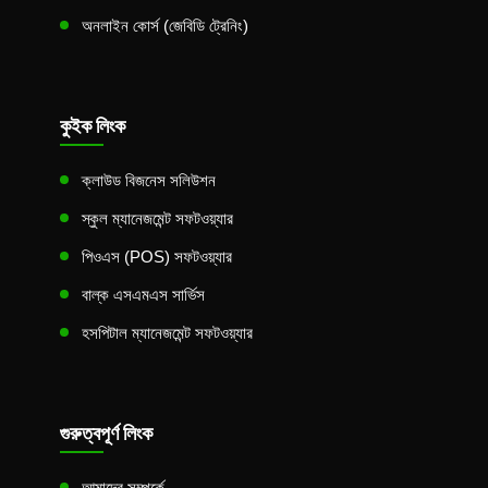
অনলাইন কোর্স (জেবিডি ট্রেনিং)
কুইক লিংক
ক্লাউড বিজনেস সলিউশন
স্কুল ম্যানেজমেন্ট সফটওয়্যার
পিওএস (POS) সফটওয়্যার
বাল্ক এসএমএস সার্ভিস
হসপিটাল ম্যানেজমেন্ট সফটওয়্যার
গুরুত্বপূর্ণ লিংক
আমাদের সম্পর্কে