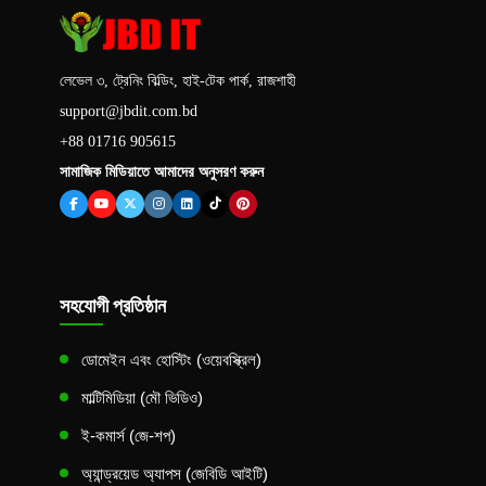
লেভেল ৩, ট্রেনিং বিল্ডিং, হাই-টেক পার্ক, রাজশাহী
support@jbdit.com.bd
+88 01716 905615
সামাজিক মিডিয়াতে আমাদের অনুসরণ করুন
সহযোগী প্রতিষ্ঠান
ডোমেইন এবং হোস্টিং (ওয়েবস্ক্রিল)
মাল্টিমিডিয়া (মৌ ভিডিও)
ই-কমার্স (জে-শপ)
অ্যান্ড্রয়েড অ্যাপস (জেবিডি আইটি)