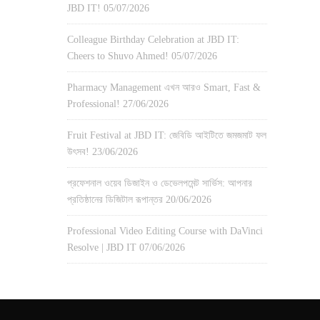
JBD IT!
05/07/2026
Colleague Birthday Celebration at JBD IT:
Cheers to Shuvo Ahmed!
05/07/2026
Pharmacy Management এখন আরও Smart, Fast &
Professional!
27/06/2026
Fruit Festival at JBD IT: জেবিডি আইটিতে জমজমাট ফল
উৎসব!
23/06/2026
প্রফেশনাল ওয়েব ডিজাইন ও ডেভেলপমেন্ট সার্ভিস: আপনার
প্রতিষ্ঠানের ডিজিটাল রূপান্তর
20/06/2026
Professional Video Editing Course with DaVinci
Resolve | JBD IT
07/06/2026