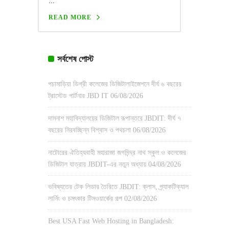
...
READ MORE
সর্বশেষ পোস্ট
পচামাড়িয়া ডিগ্রী কলেজের ডিজিটালাইজেশনে দীর্ঘ ৬ বছরের
ট্রাস্টেড পার্টনার JBD IT
06/08/2026
দামনাশ মহাবিদ্যালয়ের ডিজিটাল রূপান্তরে JBDIT: দীর্ঘ ৭
বছরের নিরবচ্ছিন্ন বিশ্বাস ও পথচলা
06/08/2026
নাটোরের ঐতিহ্যবাহী মহারাজা জগদিন্দ্র নাথ স্কুল ও কলেজের
ডিজিটাল যাত্রায় JBDIT-এর নতুন অধ্যায়
04/08/2026
ভবিষ্যতের টেক লিডার তৈরিতে JBDIT: ক্লাস, প্র্যাকটিক্যাল
লার্নিং ও চমৎকার টিমওয়ার্কের গল্প
02/08/2026
Best USA Fast Web Hosting in Bangladesh: