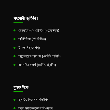
সহযোগী প্রতিষ্ঠান
ডোমেইন এবং হোস্টিং (ওয়েবস্ক্রিল)
মাল্টিমিডিয়া (মৌ ভিডিও)
ই-কমার্স (জে-শপ)
অ্যান্ড্রয়েড অ্যাপস (জেবিডি আইটি)
অনলাইন কোর্স (জেবিডি ট্রেনিং)
কুইক লিংক
ক্লাউড বিজনেস সলিউশন
স্কুল ম্যানেজমেন্ট সফটওয়্যার