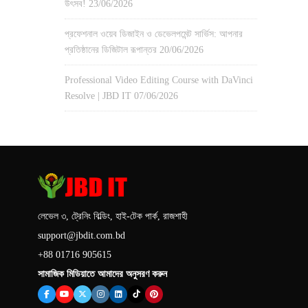
উৎসব!
23/06/2026
প্রফেশনাল ওয়েব ডিজাইন ও ডেভেলপমেন্ট সার্ভিস: আপনার
প্রতিষ্ঠানের ডিজিটাল রূপান্তর
20/06/2026
Professional Video Editing Course with DaVinci
Resolve | JBD IT
07/06/2026
লেভেল ৩, ট্রেনিং বিল্ডিং, হাই-টেক পার্ক, রাজশাহী
support@jbdit.com.bd
+88 01716 905615
সামাজিক মিডিয়াতে আমাদের অনুসরণ করুন