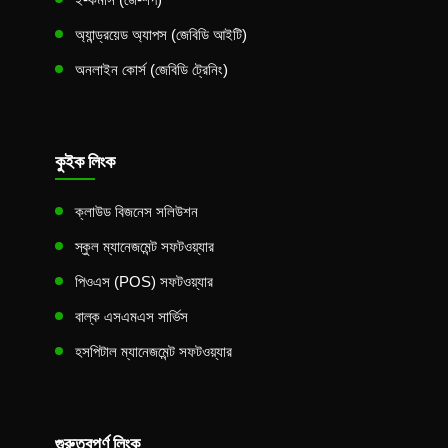
অ্যান্ড্রয়েড অ্যাপস (জেবিডি আইটি)
অনলাইন কোর্স (জেবিডি ট্রেনিং)
কুইক লিংক
ক্লাউড বিজনেস সলিউশন
স্কুল ম্যানেজমেন্ট সফটওয়্যার
পিওএস (POS) সফটওয়্যার
বাল্ক এসএমএস সার্ভিস
হসপিটাল ম্যানেজমেন্ট সফটওয়্যার
গুরুত্বপূর্ণ লিংক