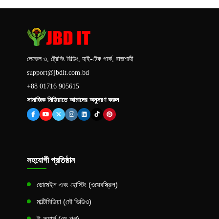
লেভেল ৩, ট্রেনিং বিল্ডিং, হাই-টেক পার্ক, রাজশাহী
support@jbdit.com.bd
+88 01716 905615
সামাজিক মিডিয়াতে আমাদের অনুসরণ করুন
সহযোগী প্রতিষ্ঠান
ডোমেইন এবং হোস্টিং (ওয়েবস্ক্রিল)
মাল্টিমিডিয়া (মৌ ভিডিও)
ই-কমার্স (জে-শপ)