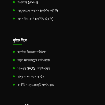
ই-কমার্স (জে-শপ)
অ্যান্ড্রয়েড অ্যাপস (জেবিডি আইটি)
অনলাইন কোর্স (জেবিডি ট্রেনিং)
কুইক লিংক
ক্লাউড বিজনেস সলিউশন
স্কুল ম্যানেজমেন্ট সফটওয়্যার
পিওএস (POS) সফটওয়্যার
বাল্ক এসএমএস সার্ভিস
হসপিটাল ম্যানেজমেন্ট সফটওয়্যার