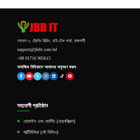
লেভেল ৩, ট্রেনিং বিল্ডিং, হাই-টেক পার্ক, রাজশাহী
support@jbdit.com.bd
+88 01716 905615
সামাজিক মিডিয়াতে আমাদের অনুসরণ করুন
সহযোগী প্রতিষ্ঠান
ডোমেইন এবং হোস্টিং (ওয়েবস্ক্রিল)
মাল্টিমিডিয়া (মৌ ভিডিও)