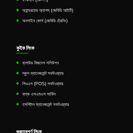
অ্যান্ড্রয়েড অ্যাপস (জেবিডি আইটি)
অনলাইন কোর্স (জেবিডি ট্রেনিং)
কুইক লিংক
ক্লাউড বিজনেস সলিউশন
স্কুল ম্যানেজমেন্ট সফটওয়্যার
পিওএস (POS) সফটওয়্যার
বাল্ক এসএমএস সার্ভিস
হসপিটাল ম্যানেজমেন্ট সফটওয়্যার
গুরুত্বপূর্ণ লিংক