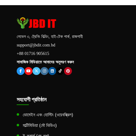
লেভেল ৩, ট্রেনিং বিল্ডিং, হাই-টেক পার্ক, রাজশাহী
support@jbdit.com.bd
+88 01716 905615
সামাজিক মিডিয়াতে আমাদের অনুসরণ করুন
সহযোগী প্রতিষ্ঠান
ডোমেইন এবং হোস্টিং (ওয়েবস্ক্রিল)
মাল্টিমিডিয়া (মৌ ভিডিও)
ই-কমার্স (জে-শপ)