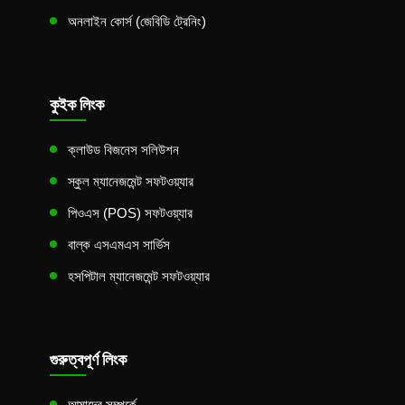
অনলাইন কোর্স (জেবিডি ট্রেনিং)
কুইক লিংক
ক্লাউড বিজনেস সলিউশন
স্কুল ম্যানেজমেন্ট সফটওয়্যার
পিওএস (POS) সফটওয়্যার
বাল্ক এসএমএস সার্ভিস
হসপিটাল ম্যানেজমেন্ট সফটওয়্যার
গুরুত্বপূর্ণ লিংক
আমাদের সম্পর্কে