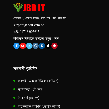
লেভেল ৩, ট্রেনিং বিল্ডিং, হাই-টেক পার্ক, রাজশাহী
support@jbdit.com.bd
+88 01716 905615
সামাজিক মিডিয়াতে আমাদের অনুসরণ করুন
সহযোগী প্রতিষ্ঠান
ডোমেইন এবং হোস্টিং (ওয়েবস্ক্রিল)
মাল্টিমিডিয়া (মৌ ভিডিও)
ই-কমার্স (জে-শপ)
অ্যান্ড্রয়েড অ্যাপস (জেবিডি আইটি)