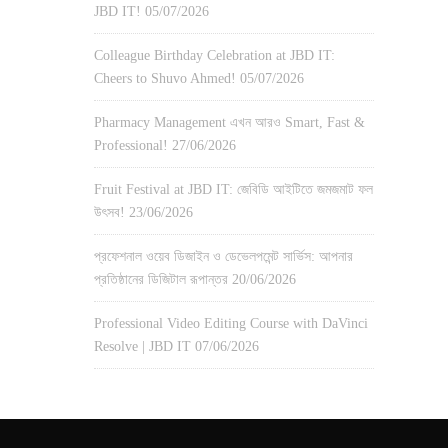
JBD IT!
05/07/2026
Colleague Birthday Celebration at JBD IT:
Cheers to Shuvo Ahmed!
05/07/2026
Pharmacy Management এখন আরও Smart, Fast &
Professional!
27/06/2026
Fruit Festival at JBD IT: জেবিডি আইটিতে জমজমাট ফল
উৎসব!
23/06/2026
প্রফেশনাল ওয়েব ডিজাইন ও ডেভেলপমেন্ট সার্ভিস: আপনার
প্রতিষ্ঠানের ডিজিটাল রূপান্তর
20/06/2026
Professional Video Editing Course with DaVinci
Resolve | JBD IT
07/06/2026