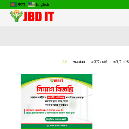
বাংলা
English
ওয়েব হোস্টিং BDIX
ক্লাউড বিজনেস সফটওয়্যার
ওয়েব ডিজাইন ও ডেভেলপমেন্ট
ওয়ার্
স্কুল
ওয়
ওয়েব হোস্টিং USA
পস সফটওয়্যার
অ্যাপস ডেভেলপমেন্ট
ই কমা
কলেজ 
ফেসবু
হোম সার্ভিস সফ্টওয়্যার
ই-কমার্স ওয়েবসাইট
ভিপিএ
কোচিং
ইমেইল
ওয়েব হোস্টিং BDIX
ক্লাউড বিজনেস সফটওয়্যার
ওয়েব ডিজাইন ও ডেভেলপমেন্ট
ওয়ার্
স্কুল
ওয়
All
অন্যান্য
আইটি কোর্স
আইটি সার্ভ
ওয়েব হোস্টিং USA
পস সফটওয়্যার
অ্যাপস ডেভেলপমেন্ট
ই কমা
কলেজ 
ফেসবু
হোম সার্ভিস সফ্টওয়্যার
ই-কমার্স ওয়েবসাইট
ভিপিএ
কোচিং
ইমেইল