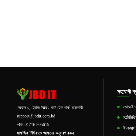
সহযোগী প্র
ডোমেইন এ
লেভেল ৩, ট্রেনিং বিল্ডিং, হাই-টেক পার্ক, রাজশাহী
support@jbdit.com.bd
মাল্টিমিড
+88 01716 905615
ই-কমার্
সামাজিক মিডিয়াতে আমাদের অনুসরণ করুন