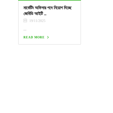
মার্কেটিং অফিসার পদে নিয়োগ দিচ্ছে
জেবিডি আইটি …
19/11/2025
...
READ MORE