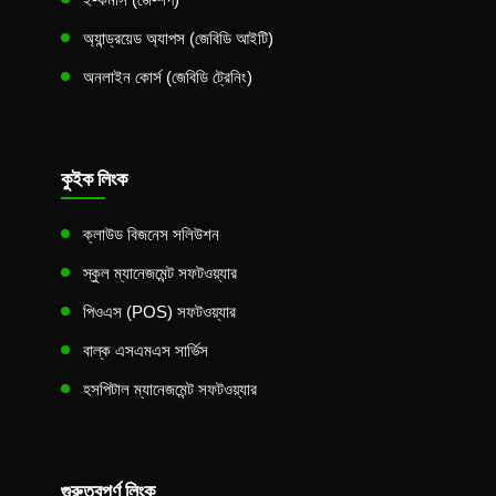
অ্যান্ড্রয়েড অ্যাপস (জেবিডি আইটি)
অনলাইন কোর্স (জেবিডি ট্রেনিং)
কুইক লিংক
ক্লাউড বিজনেস সলিউশন
স্কুল ম্যানেজমেন্ট সফটওয়্যার
পিওএস (POS) সফটওয়্যার
বাল্ক এসএমএস সার্ভিস
হসপিটাল ম্যানেজমেন্ট সফটওয়্যার
গুরুত্বপূর্ণ লিংক