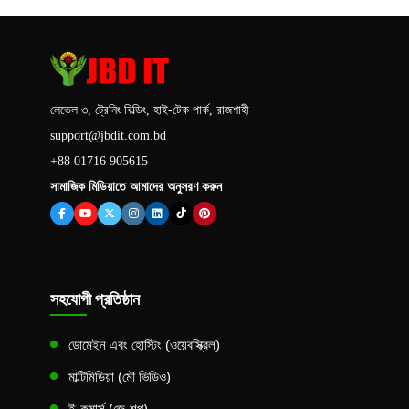
লেভেল ৩, ট্রেনিং বিল্ডিং, হাই-টেক পার্ক, রাজশাহী
support@jbdit.com.bd
+88 01716 905615
সামাজিক মিডিয়াতে আমাদের অনুসরণ করুন
সহযোগী প্রতিষ্ঠান
ডোমেইন এবং হোস্টিং (ওয়েবস্ক্রিল)
মাল্টিমিডিয়া (মৌ ভিডিও)
ই-কমার্স (জে-শপ)