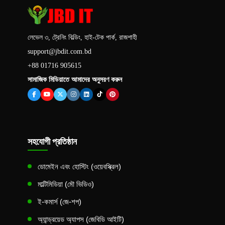
লেভেল ৩, ট্রেনিং বিল্ডিং, হাই-টেক পার্ক, রাজশাহী
support@jbdit.com.bd
+88 01716 905615
সামাজিক মিডিয়াতে আমাদের অনুসরণ করুন
সহযোগী প্রতিষ্ঠান
ডোমেইন এবং হোস্টিং (ওয়েবস্ক্রিল)
মাল্টিমিডিয়া (মৌ ভিডিও)
ই-কমার্স (জে-শপ)
অ্যান্ড্রয়েড অ্যাপস (জেবিডি আইটি)