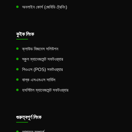
অনলাইন কোর্স (জেবিডি ট্রেনিং)
কুইক লিংক
ক্লাউড বিজনেস সলিউশন
স্কুল ম্যানেজমেন্ট সফটওয়্যার
পিওএস (POS) সফটওয়্যার
বাল্ক এসএমএস সার্ভিস
হসপিটাল ম্যানেজমেন্ট সফটওয়্যার
গুরুত্বপূর্ণ লিংক
আমাদের সম্পর্কে