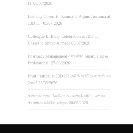
IT
06/07/2026
Birthday Cheers to Samma-E-Anjum Aurnima at
JBD IT!
05/07/2026
Colleague Birthday Celebration at JBD IT:
Cheers to Shuvo Ahmed!
05/07/2026
Pharmacy Management এখন আরও Smart, Fast &
Professional!
27/06/2026
Fruit Festival at JBD IT: জেবিডি আইটিতে জমজমাট ফল
উৎসব!
23/06/2026
প্রফেশনাল ওয়েব ডিজাইন ও ডেভেলপমেন্ট সার্ভিস: আপনার
প্রতিষ্ঠানের ডিজিটাল রূপান্তর
20/06/2026