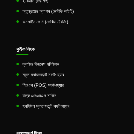
ই-কমার্স (জে-শপ)
অ্যান্ড্রয়েড অ্যাপস (জেবিডি আইটি)
অনলাইন কোর্স (জেবিডি ট্রেনিং)
কুইক লিংক
ক্লাউড বিজনেস সলিউশন
স্কুল ম্যানেজমেন্ট সফটওয়্যার
পিওএস (POS) সফটওয়্যার
বাল্ক এসএমএস সার্ভিস
হসপিটাল ম্যানেজমেন্ট সফটওয়্যার
গুরুত্বপূর্ণ লিংক