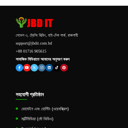
লেভেল ৩, ট্রেনিং বিল্ডিং, হাই-টেক পার্ক, রাজশাহী
support@jbdit.com.bd
+88 01716 905615
সামাজিক মিডিয়াতে আমাদের অনুসরণ করুন
সহযোগী প্রতিষ্ঠান
ডোমেইন এবং হোস্টিং (ওয়েবস্ক্রিল)
মাল্টিমিডিয়া (মৌ ভিডিও)