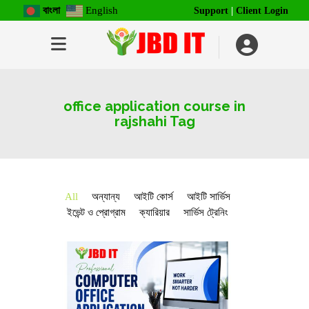
বাংলা
English
Support
|
Client Login
office application course in
rajshahi Tag
All
অন্যান্য
আইটি কোর্স
আইটি সার্ভিস
ইভেন্ট ও প্রোগ্রাম
ক্যারিয়ার
সার্ভিস ট্রেনিং