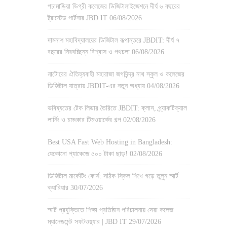
পচামাড়িয়া ডিগ্রী কলেজের ডিজিটালাইজেশনে দীর্ঘ ৬ বছরের
ট্রাস্টেড পার্টনার JBD IT
06/08/2026
দামনাশ মহাবিদ্যালয়ের ডিজিটাল রূপান্তরে JBDIT: দীর্ঘ ৭
বছরের নিরবচ্ছিন্ন বিশ্বাস ও পথচলা
06/08/2026
নাটোরের ঐতিহ্যবাহী মহারাজা জগদিন্দ্র নাথ স্কুল ও কলেজের
ডিজিটাল যাত্রায় JBDIT-এর নতুন অধ্যায়
04/08/2026
ভবিষ্যতের টেক লিডার তৈরিতে JBDIT: ক্লাস, প্র্যাকটিক্যাল
লার্নিং ও চমৎকার টিমওয়ার্কের গল্প
02/08/2026
Best USA Fast Web Hosting in Bangladesh:
যেকোনো প্যাকেজে ৫০০ টাকা ছাড়!
02/08/2026
ডিজিটাল মার্কেটিং কোর্স: সঠিক স্কিল শিখে গড়ে তুলুন স্মার্ট
ক্যারিয়ার
30/07/2026
স্মার্ট প্রযুক্তিতে শিক্ষা প্রতিষ্ঠান পরিচালনায় সেরা কলেজ
ম্যানেজমেন্ট সফটওয়্যার | JBD IT
29/07/2026