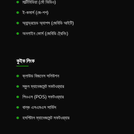
মাল্টিমিডিয়া (মৌ ভিডিও)
ই-কমার্স (জে-শপ)
অ্যান্ড্রয়েড অ্যাপস (জেবিডি আইটি)
অনলাইন কোর্স (জেবিডি ট্রেনিং)
কুইক লিংক
ক্লাউড বিজনেস সলিউশন
স্কুল ম্যানেজমেন্ট সফটওয়্যার
পিওএস (POS) সফটওয়্যার
বাল্ক এসএমএস সার্ভিস
হসপিটাল ম্যানেজমেন্ট সফটওয়্যার