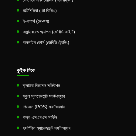
মাল্টিমিডিয়া (মৌ ভিডিও)
ই-কমার্স (জে-শপ)
অ্যান্ড্রয়েড অ্যাপস (জেবিডি আইটি)
অনলাইন কোর্স (জেবিডি ট্রেনিং)
কুইক লিংক
ক্লাউড বিজনেস সলিউশন
স্কুল ম্যানেজমেন্ট সফটওয়্যার
পিওএস (POS) সফটওয়্যার
বাল্ক এসএমএস সার্ভিস
হসপিটাল ম্যানেজমেন্ট সফটওয়্যার