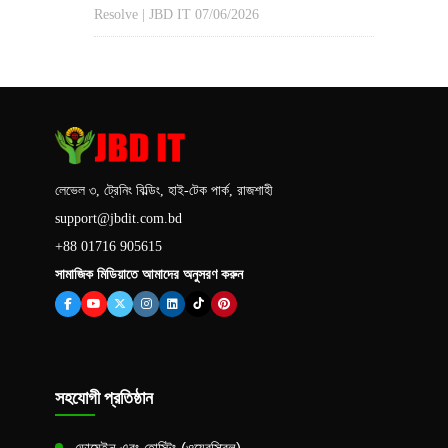
Resolve | JBD IT
07/06/2026
লেভেল ৩, ট্রেনিং বিল্ডিং, হাই-টেক পার্ক, রাজশাহী
support@jbdit.com.bd
+88 01716 905615
সামাজিক মিডিয়াতে আমাদের অনুসরণ করুন
সহযোগী প্রতিষ্ঠান
ডোমেইন এবং হোস্টিং (ওয়েবস্ক্রিল)