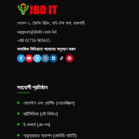
লেভেল ৩, ট্রেনিং বিল্ডিং, হাই-টেক পার্ক, রাজশাহী
support@jbdit.com.bd
+88 01716 905615
সামাজিক মিডিয়াতে আমাদের অনুসরণ করুন
সহযোগী প্রতিষ্ঠান
ডোমেইন এবং হোস্টিং (ওয়েবস্ক্রিল)
মাল্টিমিডিয়া (মৌ ভিডিও)
ই-কমার্স (জে-শপ)
অ্যান্ড্রয়েড অ্যাপস (জেবিডি আইটি)