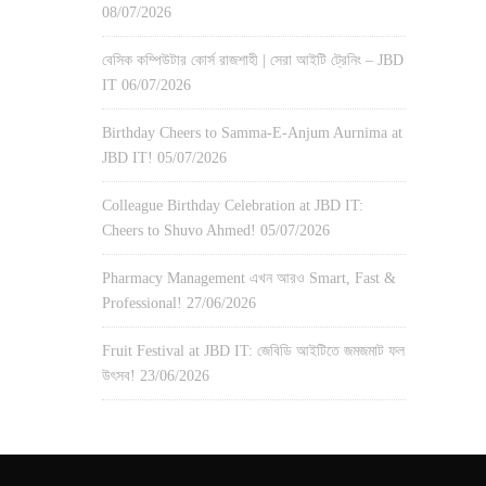
08/07/2026
বেসিক কম্পিউটার কোর্স রাজশাহী | সেরা আইটি ট্রেনিং – JBD
IT
06/07/2026
Birthday Cheers to Samma-E-Anjum Aurnima at
JBD IT!
05/07/2026
Colleague Birthday Celebration at JBD IT:
Cheers to Shuvo Ahmed!
05/07/2026
Pharmacy Management এখন আরও Smart, Fast &
Professional!
27/06/2026
Fruit Festival at JBD IT: জেবিডি আইটিতে জমজমাট ফল
উৎসব!
23/06/2026