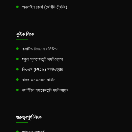
অনলাইন কোর্স (জেবিডি ট্রেনিং)
কুইক লিংক
ক্লাউড বিজনেস সলিউশন
স্কুল ম্যানেজমেন্ট সফটওয়্যার
পিওএস (POS) সফটওয়্যার
বাল্ক এসএমএস সার্ভিস
হসপিটাল ম্যানেজমেন্ট সফটওয়্যার
গুরুত্বপূর্ণ লিংক
আমাদের সম্পর্কে