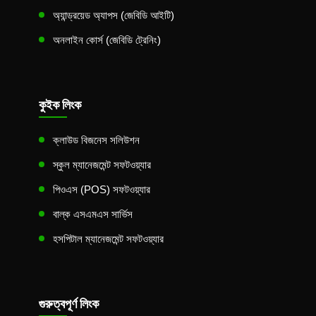
অ্যান্ড্রয়েড অ্যাপস (জেবিডি আইটি)
অনলাইন কোর্স (জেবিডি ট্রেনিং)
কুইক লিংক
ক্লাউড বিজনেস সলিউশন
স্কুল ম্যানেজমেন্ট সফটওয়্যার
পিওএস (POS) সফটওয়্যার
বাল্ক এসএমএস সার্ভিস
হসপিটাল ম্যানেজমেন্ট সফটওয়্যার
গুরুত্বপূর্ণ লিংক