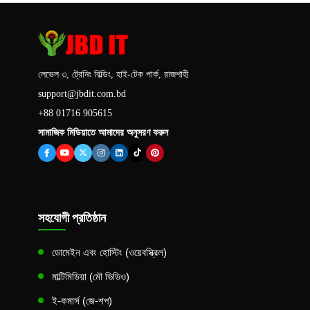
লেভেল ৩, ট্রেনিং বিল্ডিং, হাই-টেক পার্ক, রাজশাহী
support@jbdit.com.bd
+88 01716 905615
সামাজিক মিডিয়াতে আমাদের অনুসরণ করুন
সহযোগী প্রতিষ্ঠান
ডোমেইন এবং হোস্টিং (ওয়েবস্ক্রিল)
মাল্টিমিডিয়া (মৌ ভিডিও)
ই-কমার্স (জে-শপ)