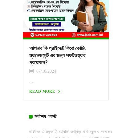
আপনার কি প্রাইভেট কিংবা কোচিং
ম্যানেজমেন্ট এর জন্য সফটওয়্যার
প্রয়োজন?
07/10/2024
...
READ MORE
সর্বশেষ পোস্ট
নাটোরের ঐতিহ্যবাহী মহারাজা জগদিন্দ্র নাথ স্কুল ও কলেজের