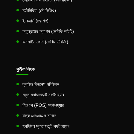
মাল্টিমিডিয়া (মৌ ভিডিও)
ই-কমার্স (জে-শপ)
অ্যান্ড্রয়েড অ্যাপস (জেবিডি আইটি)
অনলাইন কোর্স (জেবিডি ট্রেনিং)
কুইক লিংক
ক্লাউড বিজনেস সলিউশন
স্কুল ম্যানেজমেন্ট সফটওয়্যার
পিওএস (POS) সফটওয়্যার
বাল্ক এসএমএস সার্ভিস
হসপিটাল ম্যানেজমেন্ট সফটওয়্যার