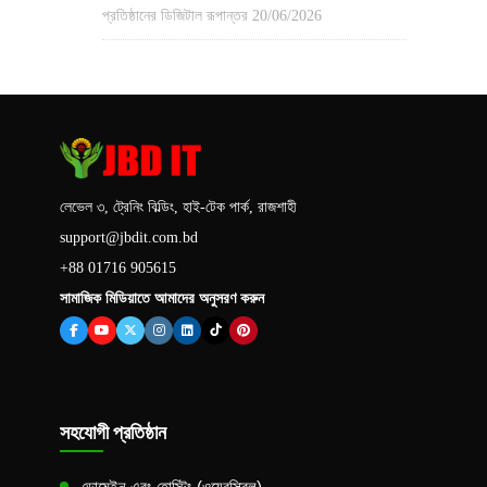
প্রতিষ্ঠানের ডিজিটাল রূপান্তর
20/06/2026
লেভেল ৩, ট্রেনিং বিল্ডিং, হাই-টেক পার্ক, রাজশাহী
support@jbdit.com.bd
+88 01716 905615
সামাজিক মিডিয়াতে আমাদের অনুসরণ করুন
সহযোগী প্রতিষ্ঠান
ডোমেইন এবং হোস্টিং (ওয়েবস্ক্রিল)