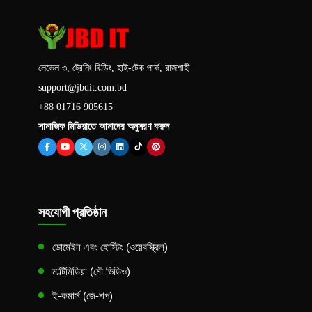
লেভেল ৩, ট্রেনিং বিল্ডিং, হাই-টেক পার্ক, রাজশাহী
support@jbdit.com.bd
+88 01716 905615
সামাজিক মিডিয়াতে আমাদের অনুসরণ করুন
সহযোগী প্রতিষ্ঠান
ডোমেইন এবং হোস্টিং (ওয়েবস্ক্রিল)
মাল্টিমিডিয়া (মৌ ভিডিও)
ই-কমার্স (জে-শপ)