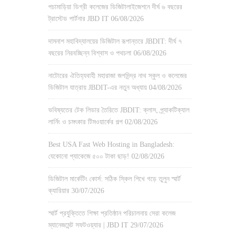
পচামাড়িয়া ডিগ্রী কলেজের ডিজিটালাইজেশনে দীর্ঘ ৬ বছরের
ট্রাস্টেড পার্টনার JBD IT
06/08/2026
দামনাশ মহাবিদ্যালয়ের ডিজিটাল রূপান্তরে JBDIT: দীর্ঘ ৭
বছরের নিরবচ্ছিন্ন বিশ্বাস ও পথচলা
06/08/2026
নাটোরের ঐতিহ্যবাহী মহারাজা জগদিন্দ্র নাথ স্কুল ও কলেজের
ডিজিটাল যাত্রায় JBDIT-এর নতুন অধ্যায়
04/08/2026
ভবিষ্যতের টেক লিডার তৈরিতে JBDIT: ক্লাস, প্র্যাকটিক্যাল
লার্নিং ও চমৎকার টিমওয়ার্কের গল্প
02/08/2026
Best USA Fast Web Hosting in Bangladesh:
যেকোনো প্যাকেজে ৫০০ টাকা ছাড়!
02/08/2026
ডিজিটাল মার্কেটিং কোর্স: সঠিক স্কিল শিখে গড়ে তুলুন স্মার্ট
ক্যারিয়ার
30/07/2026
স্মার্ট প্রযুক্তিতে শিক্ষা প্রতিষ্ঠান পরিচালনায় সেরা কলেজ
ম্যানেজমেন্ট সফটওয়্যার | JBD IT
29/07/2026