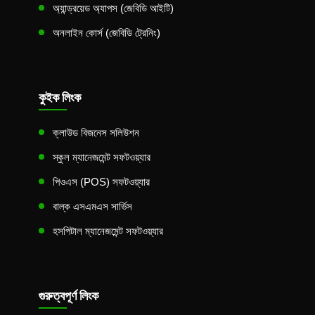
অ্যান্ড্রয়েড অ্যাপস (জেবিডি আইটি)
অনলাইন কোর্স (জেবিডি ট্রেনিং)
কুইক লিংক
ক্লাউড বিজনেস সলিউশন
স্কুল ম্যানেজমেন্ট সফটওয়্যার
পিওএস (POS) সফটওয়্যার
বাল্ক এসএমএস সার্ভিস
হসপিটাল ম্যানেজমেন্ট সফটওয়্যার
গুরুত্বপূর্ণ লিংক