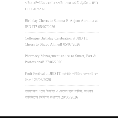
বেসিক কম্পিউটার কোর্স রাজশাহী | সেরা আইটি ট্রেনিং – JBD
IT
06/07/2026
Birthday Cheers to Samma-E-Anjum Aurnima at
JBD IT!
05/07/2026
Colleague Birthday Celebration at JBD IT:
Cheers to Shuvo Ahmed!
05/07/2026
Pharmacy Management এখন আরও Smart, Fast &
Professional!
27/06/2026
Fruit Festival at JBD IT: জেবিডি আইটিতে জমজমাট ফল
উৎসব!
23/06/2026
প্রফেশনাল ওয়েব ডিজাইন ও ডেভেলপমেন্ট সার্ভিস: আপনার
প্রতিষ্ঠানের ডিজিটাল রূপান্তর
20/06/2026