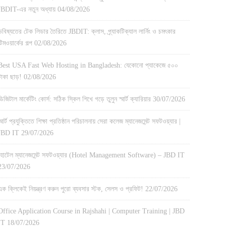
JBDIT-এর নতুন অধ্যায়
04/08/2026
ভবিষ্যতের টেক লিডার তৈরিতে JBDIT: ক্লাস, প্র্যাকটিক্যাল লার্নিং ও চমৎকার
টিমওয়ার্কের গল্প
02/08/2026
Best USA Fast Web Hosting in Bangladesh: যেকোনো প্যাকেজে ৫০০
টাকা ছাড়!
02/08/2026
ডিজিটাল মার্কেটিং কোর্স: সঠিক স্কিল শিখে গড়ে তুলুন স্মার্ট ক্যারিয়ার
30/07/2026
স্মার্ট প্রযুক্তিতে শিক্ষা প্রতিষ্ঠান পরিচালনায় সেরা কলেজ ম্যানেজমেন্ট সফটওয়্যার |
JBD IT
29/07/2026
হোটেল ম্যানেজমেন্ট সফটওয়্যার (Hotel Management Software) – JBD IT
23/07/2026
এক ক্লিকেই নিয়ন্ত্রণ করুন পুরো ব্যবসার স্টক, সেলস ও প্রফিট!
22/07/2026
Office Application Course in Rajshahi | Computer Training | JBD
IT
18/07/2026