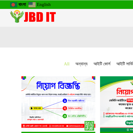
বাংলা
English
ওয়েব হোস্টিং BDIX
ক্লাউড বিজনেস সফটওয়্যার
ওয়েব ডিজাইন ও ডেভেলপমেন্ট
ওয়ার্
স্কুল
ওয়
ওয়েব হোস্টিং USA
পস সফটওয়্যার
অ্যাপস ডেভেলপমেন্ট
ই কমা
কলেজ 
ফেসবু
হোম সার্ভিস সফ্টওয়্যার
ই-কমার্স ওয়েবসাইট
ভিপিএ
কোচিং
ইমেইল
ওয়েব হোস্টিং BDIX
ক্লাউড বিজনেস সফটওয়্যার
ওয়েব ডিজাইন ও ডেভেলপমেন্ট
ওয়ার্
স্কুল
ওয়
All
অন্যান্য
আইটি কোর্স
আইটি সার্ভ
ওয়েব হোস্টিং USA
পস সফটওয়্যার
অ্যাপস ডেভেলপমেন্ট
ই কমা
কলেজ 
ফেসবু
হোম সার্ভিস সফ্টওয়্যার
ই-কমার্স ওয়েবসাইট
ভিপিএ
কোচিং
ইমেইল