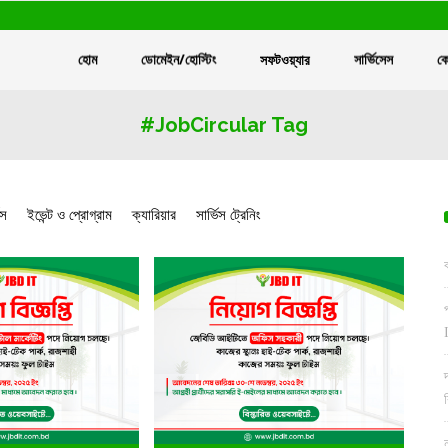
হোম
ডোমেইন/হোস্টিং
সফটওয়্যার
সার্ভিসেস
কো
ডপ্রেস ম্যানেজড হোস্টিং
 ম্যানেজমেন্ট সফটওয়্যার
েবসাইট এসইও (SEO)
ডোমেইন নিবন্ধন
মেডিকেল হসপিটাল সফটওয়্যার
গ্রাফিক্স ডিজাইন
#JobCircular Tag
র্স হোস্টিং
ম্যানেজমেন্ট সফটওয়্যার
ক বুস্টিং ও অ্যাড রান
এডু ও বিডি ডোমেইন
ডায়াগনস্টিক ক্লিনিক সফটওয়্যার
মোশন গ্রাফিক্স
স সার্ভার
 প্রাইভেট সেন্টার সফটওয়্যার
 মার্কেটিং
এসএসএল সার্টিফিকেট
ফার্মেসী সফটওয়্যার
ভিডিও এডিটিং
ডপ্রেস ম্যানেজড হোস্টিং
 ম্যানেজমেন্ট সফটওয়্যার
েবসাইট এসইও (SEO)
ডোমেইন নিবন্ধন
মেডিকেল হসপিটাল সফটওয়্যার
গ্রাফিক্স ডিজাইন
িস
ইভেন্ট ও প্রোগ্রাম
ক্যারিয়ার
সার্ভিস ট্রেনিং
র্স হোস্টিং
ম্যানেজমেন্ট সফটওয়্যার
ক বুস্টিং ও অ্যাড রান
এডু ও বিডি ডোমেইন
ডায়াগনস্টিক ক্লিনিক সফটওয়্যার
মোশন গ্রাফিক্স
স সার্ভার
 প্রাইভেট সেন্টার সফটওয়্যার
 মার্কেটিং
এসএসএল সার্টিফিকেট
ফার্মেসী সফটওয়্যার
ভিডিও এডিটিং