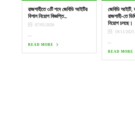
রাজশাহীতে ৩টি পদে জেবিডি আইটির
জেবিডি আইটি, হ
বিশাল নিয়োগ বিজ্ঞপ্তি…
রাজশাহী-তে ডিজি
নিয়োগ চলছে।
07/05/2026
19/11/2025
...
...
READ MORE
READ MORE