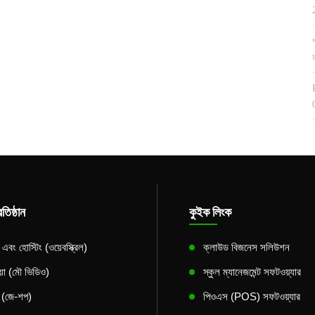
তিষ্ঠান
কুইক লিংক
বং হোস্টিং (ওয়েবস্ক্রিল)
ক্লাউড বিজনেস সলিউশন
িয়া (মৌ ভিডিও)
স্কুল ম্যানেজমেন্ট সফটওয়্যার
স (জে-শপ)
পিওএস (POS) সফটওয়্যার