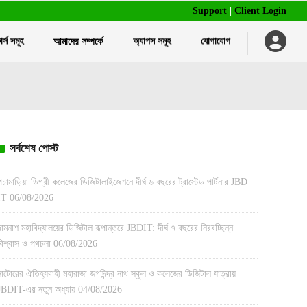
Support
|
Client Login
র্স সমূহ
আমাদের সম্পর্কে
অ্যাপস সমূহ
যোগাযোগ
বাল্ক এসএমএস পরিষেবা
ট্রেনিং ম্যানেজমেন্ট সফটওয়্যার
আইডি কার্ড এবং রিবন প্রিন্ট
হোটেল ম্যানেজমেন্ট সফটওয়্যার
স্মার্ট আইডি ও এটেন্ডেন্স সিস্টেম
রেস্টুরেন্ট ম্যানেজমেন্ট সফটওয়্যার
অন্যান্য প্রিন্টিং পরিষেবা
বাল্ক এসএমএস পরিষেবা
ট্রেনিং ম্যানেজমেন্ট সফটওয়্যার
আইডি কার্ড এবং রিবন প্রিন্ট
সর্বশেষ পোস্ট
এইচআর ম্যানেজমেন্ট সফটওয়্যার
হোটেল ম্যানেজমেন্ট সফটওয়্যার
স্মার্ট আইডি ও এটেন্ডেন্স সিস্টেম
রেস্টুরেন্ট ম্যানেজমেন্ট সফটওয়্যার
অন্যান্য প্রিন্টিং পরিষেবা
পচামাড়িয়া ডিগ্রী কলেজের ডিজিটালাইজেশনে দীর্ঘ ৬ বছরের ট্রাস্টেড পার্টনার JBD
IT
06/08/2026
এইচআর ম্যানেজমেন্ট সফটওয়্যার
দামনাশ মহাবিদ্যালয়ের ডিজিটাল রূপান্তরে JBDIT: দীর্ঘ ৭ বছরের নিরবচ্ছিন্ন
বিশ্বাস ও পথচলা
06/08/2026
নাটোরের ঐতিহ্যবাহী মহারাজা জগদিন্দ্র নাথ স্কুল ও কলেজের ডিজিটাল যাত্রায়
JBDIT-এর নতুন অধ্যায়
04/08/2026