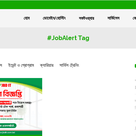
হোম
ডোমেইন/হোস্টিং
সফটওয়্যার
সার্ভিসেস
কো
ডপ্রেস ম্যানেজড হোস্টিং
 ম্যানেজমেন্ট সফটওয়্যার
েবসাইট এসইও (SEO)
ডোমেইন নিবন্ধন
মেডিকেল হসপিটাল সফটওয়্যার
গ্রাফিক্স ডিজাইন
#JobAlert Tag
র্স হোস্টিং
ম্যানেজমেন্ট সফটওয়্যার
ক বুস্টিং ও অ্যাড রান
এডু ও বিডি ডোমেইন
ডায়াগনস্টিক ক্লিনিক সফটওয়্যার
মোশন গ্রাফিক্স
স সার্ভার
 প্রাইভেট সেন্টার সফটওয়্যার
 মার্কেটিং
এসএসএল সার্টিফিকেট
ফার্মেসী সফটওয়্যার
ভিডিও এডিটিং
ডপ্রেস ম্যানেজড হোস্টিং
 ম্যানেজমেন্ট সফটওয়্যার
েবসাইট এসইও (SEO)
ডোমেইন নিবন্ধন
মেডিকেল হসপিটাল সফটওয়্যার
গ্রাফিক্স ডিজাইন
িস
ইভেন্ট ও প্রোগ্রাম
ক্যারিয়ার
সার্ভিস ট্রেনিং
র্স হোস্টিং
ম্যানেজমেন্ট সফটওয়্যার
ক বুস্টিং ও অ্যাড রান
এডু ও বিডি ডোমেইন
ডায়াগনস্টিক ক্লিনিক সফটওয়্যার
মোশন গ্রাফিক্স
স সার্ভার
 প্রাইভেট সেন্টার সফটওয়্যার
 মার্কেটিং
এসএসএল সার্টিফিকেট
ফার্মেসী সফটওয়্যার
ভিডিও এডিটিং