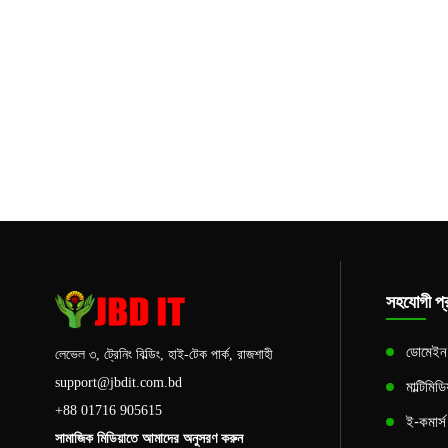
সহযোগী প্র
ডোমেইন এ
লেভেল ৩, ট্রেনিং বিল্ডিং, হাই-টেক পার্ক, রাজশাহী
support@jbdit.com.bd
মাল্টিমিড
+88 01716 905615
ই-কমার্
সামাজিক মিডিয়াতে আমাদের অনুসরণ করুন