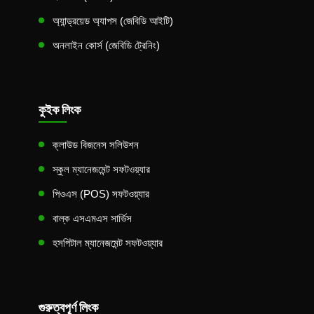
অ্যান্ড্রয়েড অ্যাপস (জেবিডি আইটি)
অনলাইন কোর্স (জেবিডি ট্রেনিং)
কুইক লিংক
ক্লাউড বিজনেস সলিউশন
স্কুল ম্যানেজমেন্ট সফটওয়্যার
পিওএস (POS) সফটওয়্যার
বাল্ক এসএমএস সার্ভিস
হসপিটাল ম্যানেজমেন্ট সফটওয়্যার
গুরুত্বপূর্ণ লিংক