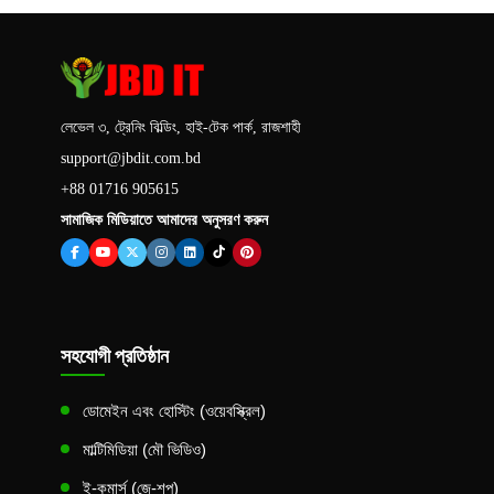
লেভেল ৩, ট্রেনিং বিল্ডিং, হাই-টেক পার্ক, রাজশাহী
support@jbdit.com.bd
+88 01716 905615
সামাজিক মিডিয়াতে আমাদের অনুসরণ করুন
সহযোগী প্রতিষ্ঠান
ডোমেইন এবং হোস্টিং (ওয়েবস্ক্রিল)
মাল্টিমিডিয়া (মৌ ভিডিও)
ই-কমার্স (জে-শপ)