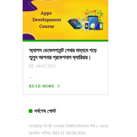
অ্যাপস ডেভেলপমেন্ট শেখার মাধ্যমে গড়ে
তুলুন আপনার প্রফেশনাল ক্যারিয়ার।
04/07/2023
...
READ MORE
সর্বশেষ পোস্ট
পচামাড়িয়া ডিগ্রী কলেজের ডিজিটালাইজেশনে দীর্ঘ ৬ বছরের
ট্রাস্টেড পার্টনার JBD IT
06/08/2026