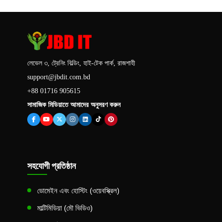
লেভেল ৩, ট্রেনিং বিল্ডিং, হাই-টেক পার্ক, রাজশাহী
support@jbdit.com.bd
+88 01716 905615
সামাজিক মিডিয়াতে আমাদের অনুসরণ করুন
সহযোগী প্রতিষ্ঠান
ডোমেইন এবং হোস্টিং (ওয়েবস্ক্রিল)
মাল্টিমিডিয়া (মৌ ভিডিও)