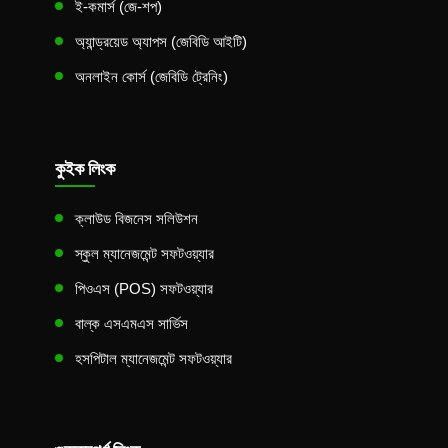
ই-কমার্স (জে-শপ)
অ্যান্ড্রয়েড অ্যাপস (জেবিডি আইটি)
অনলাইন কোর্স (জেবিডি ট্রেনিং)
কুইক লিংক
ক্লাউড বিজনেস সলিউশন
স্কুল ম্যানেজমেন্ট সফটওয়্যার
পিওএস (POS) সফটওয়্যার
বাল্ক এসএমএস সার্ভিস
হসপিটাল ম্যানেজমেন্ট সফটওয়্যার