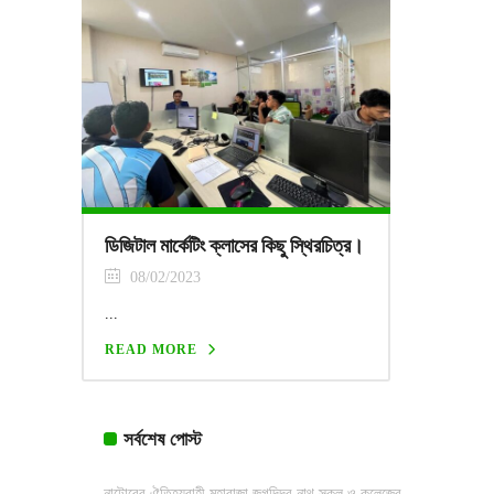
ডিজিটাল মার্কেটিং ক্লাসের কিছু স্থিরচিত্র।
08/02/2023
...
READ MORE
সর্বশেষ পোস্ট
নাটোরের ঐতিহ্যবাহী মহারাজা জগদিন্দ্র নাথ স্কুল ও কলেজের