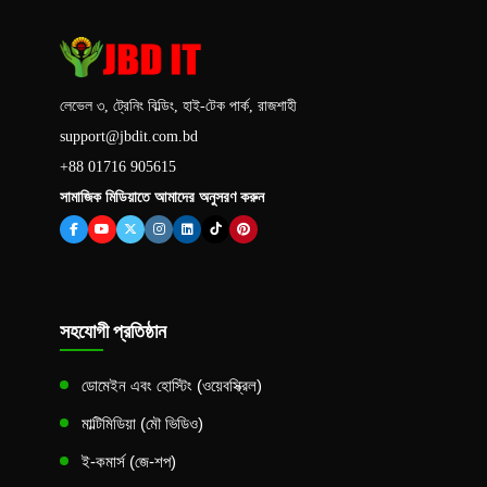
লেভেল ৩, ট্রেনিং বিল্ডিং, হাই-টেক পার্ক, রাজশাহী
support@jbdit.com.bd
+88 01716 905615
সামাজিক মিডিয়াতে আমাদের অনুসরণ করুন
সহযোগী প্রতিষ্ঠান
ডোমেইন এবং হোস্টিং (ওয়েবস্ক্রিল)
মাল্টিমিডিয়া (মৌ ভিডিও)
ই-কমার্স (জে-শপ)