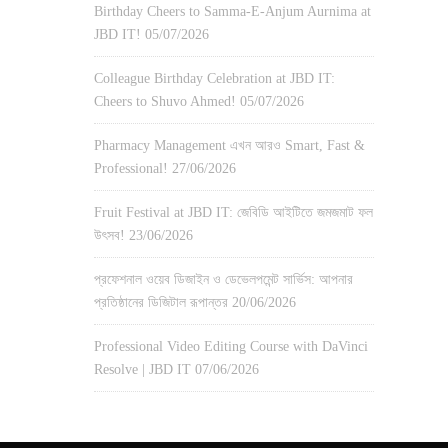
Birthday Cheers to Samma-E-Anjum Aurnima at
JBD IT!
05/07/2026
Colleague Birthday Celebration at JBD IT:
Cheers to Shuvo Ahmed!
05/07/2026
Pharmacy Management এখন আরও Smart, Fast &
Professional!
27/06/2026
Fruit Festival at JBD IT: জেবিডি আইটিতে জমজমাট ফল
উৎসব!
23/06/2026
প্রফেশনাল ওয়েব ডিজাইন ও ডেভেলপমেন্ট সার্ভিস: আপনার
প্রতিষ্ঠানের ডিজিটাল রূপান্তর
20/06/2026
Professional Video Editing Course with DaVinci
Resolve | JBD IT
07/06/2026