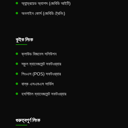
অ্যান্ড্রয়েড অ্যাপস (জেবিডি আইটি)
অনলাইন কোর্স (জেবিডি ট্রেনিং)
কুইক লিংক
ক্লাউড বিজনেস সলিউশন
স্কুল ম্যানেজমেন্ট সফটওয়্যার
পিওএস (POS) সফটওয়্যার
বাল্ক এসএমএস সার্ভিস
হসপিটাল ম্যানেজমেন্ট সফটওয়্যার
গুরুত্বপূর্ণ লিংক