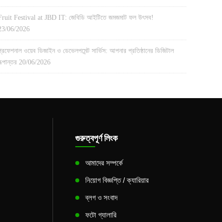
Fruit Festival at JBD IT: জেবিডি আইটিতে জমজমাট ফল উৎসব!
23/06/2026
প্রফেশনাল ওয়েব ডিজাইন ও ডেভেলপমেন্ট সার্ভিস: আপনার প্রতিষ্ঠানের ডিজিটাল
রূপান্তর
20/06/2026
গুরুত্বপূর্ণ লিংক
আমাদের সম্পর্কে
নিয়োগ বিজ্ঞপ্তি / ক্যারিয়ার
ব্লগ ও সংবাদ
ফটো গ্যালারি