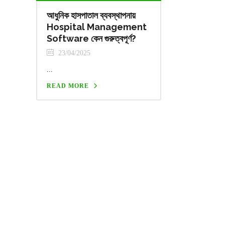
আধুনিক হাসপাতাল ব্যবস্থাপনায়
Hospital Management
Software কেন গুরুত্বপূর্ণ?
23/04/2025
...
READ MORE