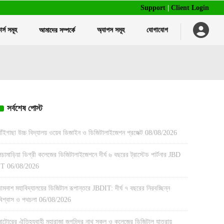
Support
|
Client Login
র্স সমূহ
আমাদের সম্পর্কে
অ্যাপস সমূহ
যোগাযোগ
বাল্ক এসএমএস পরিষেবা
ট্রেনিং ম্যানেজমেন্ট সফটওয়্যার
আইডি কার্ড এবং রিবন প্রিন্ট
হোটেল ম্যানেজমেন্ট সফটওয়্যার
স্মার্ট আইডি ও এটেন্ডেন্স সিস্টেম
রেস্টুরেন্ট ম্যানেজমেন্ট সফটওয়্যার
অন্যান্য প্রিন্টিং পরিষেবা
বাল্ক এসএমএস পরিষেবা
ট্রেনিং ম্যানেজমেন্ট সফটওয়্যার
আইডি কার্ড এবং রিবন প্রিন্ট
সর্বশেষ পোস্ট
এইচআর ম্যানেজমেন্ট সফটওয়্যার
হোটেল ম্যানেজমেন্ট সফটওয়্যার
স্মার্ট আইডি ও এটেন্ডেন্স সিস্টেম
রেস্টুরেন্ট ম্যানেজমেন্ট সফটওয়্যার
অন্যান্য প্রিন্টিং পরিষেবা
বাঁইগাছা উচ্চ বিদ্যালয় ওয়েব ডিজাইন ও ডিজিটালাইজেশন প্রজেক্ট
08/08/2026
এইচআর ম্যানেজমেন্ট সফটওয়্যার
পচামাড়িয়া ডিগ্রী কলেজের ডিজিটালাইজেশনে দীর্ঘ ৬ বছরের ট্রাস্টেড পার্টনার JBD
IT
06/08/2026
দামনাশ মহাবিদ্যালয়ের ডিজিটাল রূপান্তরে JBDIT: দীর্ঘ ৭ বছরের নিরবচ্ছিন্ন
বিশ্বাস ও পথচলা
06/08/2026
নাটোরের ঐতিহ্যবাহী মহারাজা জগদিন্দ্র নাথ স্কুল ও কলেজের ডিজিটাল যাত্রায়