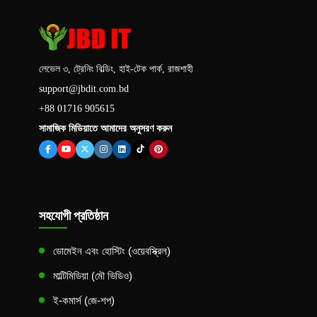
লেভেল ৩, ট্রেনিং বিল্ডিং, হাই-টেক পার্ক, রাজশাহী
support@jbdit.com.bd
+88 01716 905615
সামাজিক মিডিয়াতে আমাদের অনুসরণ করুন
সহযোগী প্রতিষ্ঠান
ডোমেইন এবং হোস্টিং (ওয়েবস্ক্রিল)
মাল্টিমিডিয়া (মৌ ভিডিও)
ই-কমার্স (জে-শপ)