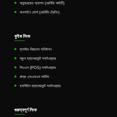
অ্যান্ড্রয়েড অ্যাপস (জেবিডি আইটি)
অনলাইন কোর্স (জেবিডি ট্রেনিং)
কুইক লিংক
ক্লাউড বিজনেস সলিউশন
স্কুল ম্যানেজমেন্ট সফটওয়্যার
পিওএস (POS) সফটওয়্যার
বাল্ক এসএমএস সার্ভিস
হসপিটাল ম্যানেজমেন্ট সফটওয়্যার
গুরুত্বপূর্ণ লিংক