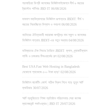
পচামাড়িয়া ডিগ্রী কলেজের ডিজিটালাইজেশনে দীর্ঘ ৬ বছরের
ট্রাস্টেড পার্টনার JBD IT
06/08/2026
দামনাশ মহাবিদ্যালয়ের ডিজিটাল রূপান্তরে JBDIT: দীর্ঘ ৭
বছরের নিরবচ্ছিন্ন বিশ্বাস ও পথচলা
06/08/2026
নাটোরের ঐতিহ্যবাহী মহারাজা জগদিন্দ্র নাথ স্কুল ও কলেজের
ডিজিটাল যাত্রায় JBDIT-এর নতুন অধ্যায়
04/08/2026
ভবিষ্যতের টেক লিডার তৈরিতে JBDIT: ক্লাস, প্র্যাকটিক্যাল
লার্নিং ও চমৎকার টিমওয়ার্কের গল্প
02/08/2026
Best USA Fast Web Hosting in Bangladesh:
যেকোনো প্যাকেজে ৫০০ টাকা ছাড়!
02/08/2026
ডিজিটাল মার্কেটিং কোর্স: সঠিক স্কিল শিখে গড়ে তুলুন স্মার্ট
ক্যারিয়ার
30/07/2026
স্মার্ট প্রযুক্তিতে শিক্ষা প্রতিষ্ঠান পরিচালনায় সেরা কলেজ
ম্যানেজমেন্ট সফটওয়্যার | JBD IT
29/07/2026