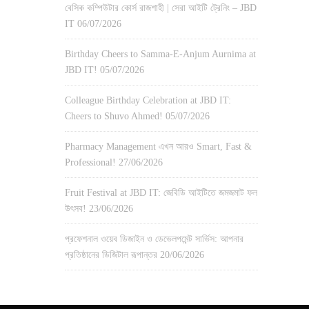
বেসিক কম্পিউটার কোর্স রাজশাহী | সেরা আইটি ট্রেনিং – JBD
IT
06/07/2026
Birthday Cheers to Samma-E-Anjum Aurnima at
JBD IT!
05/07/2026
Colleague Birthday Celebration at JBD IT:
Cheers to Shuvo Ahmed!
05/07/2026
Pharmacy Management এখন আরও Smart, Fast &
Professional!
27/06/2026
Fruit Festival at JBD IT: জেবিডি আইটিতে জমজমাট ফল
উৎসব!
23/06/2026
প্রফেশনাল ওয়েব ডিজাইন ও ডেভেলপমেন্ট সার্ভিস: আপনার
প্রতিষ্ঠানের ডিজিটাল রূপান্তর
20/06/2026