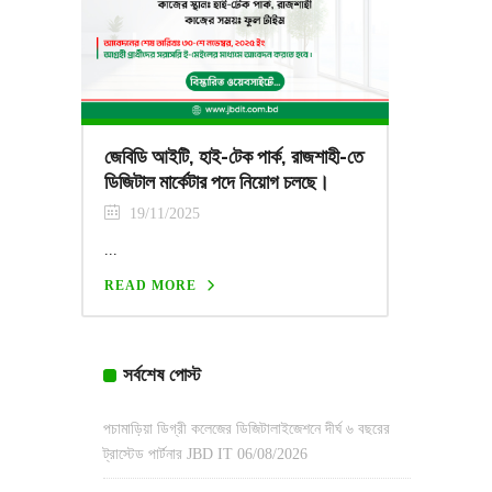
জেবিডি আইটি, হাই-টেক পার্ক, রাজশাহী-তে
ডিজিটাল মার্কেটার পদে নিয়োগ চলছে।
19/11/2025
...
READ MORE
সর্বশেষ পোস্ট
পচামাড়িয়া ডিগ্রী কলেজের ডিজিটালাইজেশনে দীর্ঘ ৬ বছরের
ট্রাস্টেড পার্টনার JBD IT
06/08/2026