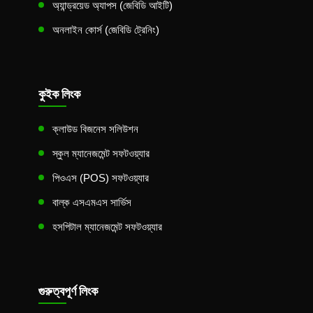
অ্যান্ড্রয়েড অ্যাপস (জেবিডি আইটি)
অনলাইন কোর্স (জেবিডি ট্রেনিং)
কুইক লিংক
ক্লাউড বিজনেস সলিউশন
স্কুল ম্যানেজমেন্ট সফটওয়্যার
পিওএস (POS) সফটওয়্যার
বাল্ক এসএমএস সার্ভিস
হসপিটাল ম্যানেজমেন্ট সফটওয়্যার
গুরুত্বপূর্ণ লিংক