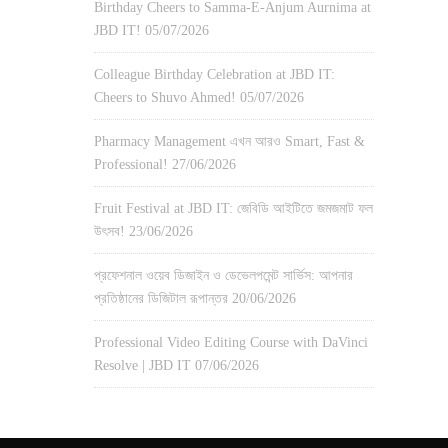
Birthday Cheers to Samma-E-Anjum Aurnima at
JBD IT!
05/07/2026
Colleague Birthday Celebration at JBD IT:
Cheers to Shuvo Ahmed!
05/07/2026
Pharmacy Management এখন আরও Smart, Fast &
Professional!
27/06/2026
Fruit Festival at JBD IT: জেবিডি আইটিতে জমজমাট ফল
উৎসব!
23/06/2026
প্রফেশনাল ওয়েব ডিজাইন ও ডেভেলপমেন্ট সার্ভিস: আপনার
প্রতিষ্ঠানের ডিজিটাল রূপান্তর
20/06/2026
Professional Video Editing Course with DaVinci
Resolve | JBD IT
07/06/2026