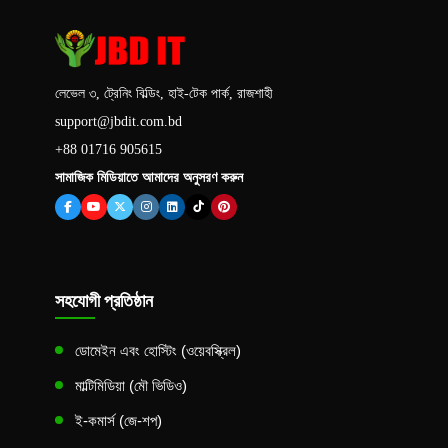
লেভেল ৩, ট্রেনিং বিল্ডিং, হাই-টেক পার্ক, রাজশাহী
support@jbdit.com.bd
+88 01716 905615
সামাজিক মিডিয়াতে আমাদের অনুসরণ করুন
সহযোগী প্রতিষ্ঠান
ডোমেইন এবং হোস্টিং (ওয়েবস্ক্রিল)
মাল্টিমিডিয়া (মৌ ভিডিও)
ই-কমার্স (জে-শপ)