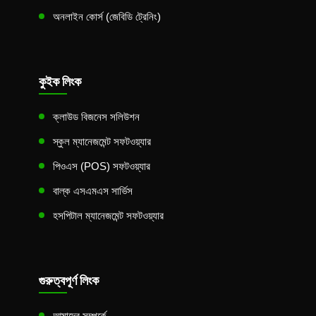
অনলাইন কোর্স (জেবিডি ট্রেনিং)
কুইক লিংক
ক্লাউড বিজনেস সলিউশন
স্কুল ম্যানেজমেন্ট সফটওয়্যার
পিওএস (POS) সফটওয়্যার
বাল্ক এসএমএস সার্ভিস
হসপিটাল ম্যানেজমেন্ট সফটওয়্যার
গুরুত্বপূর্ণ লিংক
আমাদের সম্পর্কে