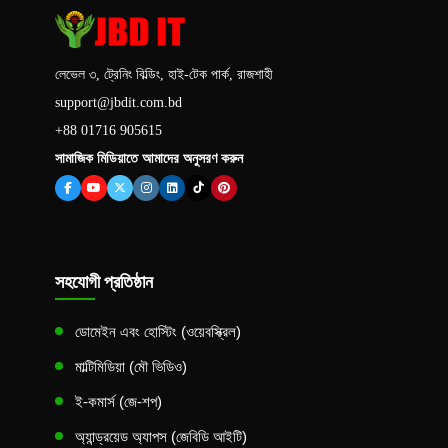
লেভেল ৩, ট্রেনিং বিল্ডিং, হাই-টেক পার্ক, রাজশাহী
support@jbdit.com.bd
+88 01716 905615
সামাজিক মিডিয়াতে আমাদের অনুসরণ করুন
সহযোগী প্রতিষ্ঠান
ডোমেইন এবং হোস্টিং (ওয়েবস্ক্রিল)
মাল্টিমিডিয়া (মৌ ভিডিও)
ই-কমার্স (জে-শপ)
অ্যান্ড্রয়েড অ্যাপস (জেবিডি আইটি)