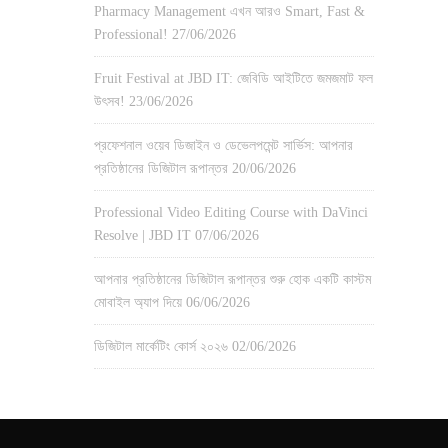
Pharmacy Management এখন আরও Smart, Fast &
Professional!
27/06/2026
Fruit Festival at JBD IT: জেবিডি আইটিতে জমজমাট ফল
উৎসব!
23/06/2026
প্রফেশনাল ওয়েব ডিজাইন ও ডেভেলপমেন্ট সার্ভিস: আপনার
প্রতিষ্ঠানের ডিজিটাল রূপান্তর
20/06/2026
Professional Video Editing Course with DaVinci
Resolve | JBD IT
07/06/2026
আপনার প্রতিষ্ঠানের ডিজিটাল রূপান্তর শুরু হোক একটি কাস্টম
মোবাইল অ্যাপ দিয়ে
06/06/2026
ডিজিটাল মার্কেটিং কোর্স ২০২৬
02/06/2026