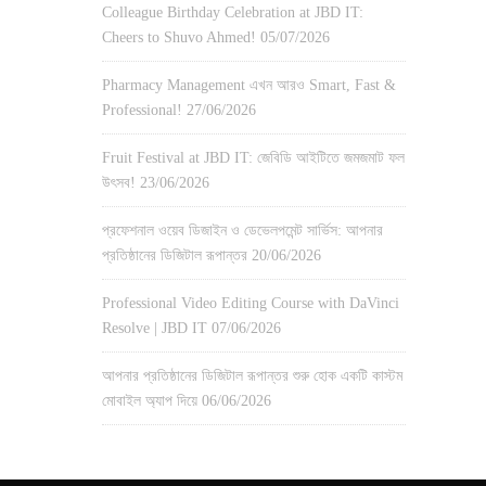
Colleague Birthday Celebration at JBD IT:
Cheers to Shuvo Ahmed!
05/07/2026
Pharmacy Management এখন আরও Smart, Fast &
Professional!
27/06/2026
Fruit Festival at JBD IT: জেবিডি আইটিতে জমজমাট ফল
উৎসব!
23/06/2026
প্রফেশনাল ওয়েব ডিজাইন ও ডেভেলপমেন্ট সার্ভিস: আপনার
প্রতিষ্ঠানের ডিজিটাল রূপান্তর
20/06/2026
Professional Video Editing Course with DaVinci
Resolve | JBD IT
07/06/2026
আপনার প্রতিষ্ঠানের ডিজিটাল রূপান্তর শুরু হোক একটি কাস্টম
মোবাইল অ্যাপ দিয়ে
06/06/2026