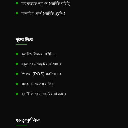
অ্যান্ড্রয়েড অ্যাপস (জেবিডি আইটি)
অনলাইন কোর্স (জেবিডি ট্রেনিং)
কুইক লিংক
ক্লাউড বিজনেস সলিউশন
স্কুল ম্যানেজমেন্ট সফটওয়্যার
পিওএস (POS) সফটওয়্যার
বাল্ক এসএমএস সার্ভিস
হসপিটাল ম্যানেজমেন্ট সফটওয়্যার
গুরুত্বপূর্ণ লিংক