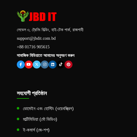
লেভেল ৩, ট্রেনিং বিল্ডিং, হাই-টেক পার্ক, রাজশাহী
support@jbdit.com.bd
+88 01716 905615
সামাজিক মিডিয়াতে আমাদের অনুসরণ করুন
সহযোগী প্রতিষ্ঠান
ডোমেইন এবং হোস্টিং (ওয়েবস্ক্রিল)
মাল্টিমিডিয়া (মৌ ভিডিও)
ই-কমার্স (জে-শপ)