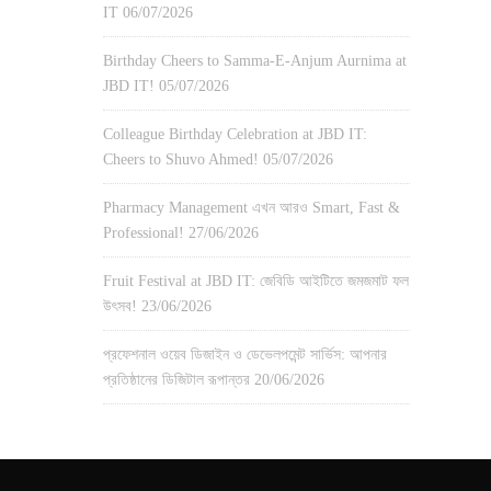
IT
06/07/2026
Birthday Cheers to Samma-E-Anjum Aurnima at
JBD IT!
05/07/2026
Colleague Birthday Celebration at JBD IT:
Cheers to Shuvo Ahmed!
05/07/2026
Pharmacy Management এখন আরও Smart, Fast &
Professional!
27/06/2026
Fruit Festival at JBD IT: জেবিডি আইটিতে জমজমাট ফল
উৎসব!
23/06/2026
প্রফেশনাল ওয়েব ডিজাইন ও ডেভেলপমেন্ট সার্ভিস: আপনার
প্রতিষ্ঠানের ডিজিটাল রূপান্তর
20/06/2026