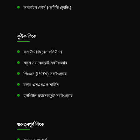
অনলাইন কোর্স (জেবিডি ট্রেনিং)
কুইক লিংক
ক্লাউড বিজনেস সলিউশন
স্কুল ম্যানেজমেন্ট সফটওয়্যার
পিওএস (POS) সফটওয়্যার
বাল্ক এসএমএস সার্ভিস
হসপিটাল ম্যানেজমেন্ট সফটওয়্যার
গুরুত্বপূর্ণ লিংক
আমাদের সম্পর্কে