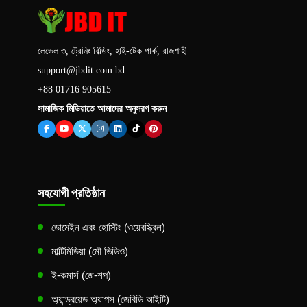
লেভেল ৩, ট্রেনিং বিল্ডিং, হাই-টেক পার্ক, রাজশাহী
support@jbdit.com.bd
+88 01716 905615
সামাজিক মিডিয়াতে আমাদের অনুসরণ করুন
সহযোগী প্রতিষ্ঠান
ডোমেইন এবং হোস্টিং (ওয়েবস্ক্রিল)
মাল্টিমিডিয়া (মৌ ভিডিও)
ই-কমার্স (জে-শপ)
অ্যান্ড্রয়েড অ্যাপস (জেবিডি আইটি)