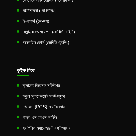
মাল্টিমিডিয়া (মৌ ভিডিও)
ই-কমার্স (জে-শপ)
অ্যান্ড্রয়েড অ্যাপস (জেবিডি আইটি)
অনলাইন কোর্স (জেবিডি ট্রেনিং)
কুইক লিংক
ক্লাউড বিজনেস সলিউশন
স্কুল ম্যানেজমেন্ট সফটওয়্যার
পিওএস (POS) সফটওয়্যার
বাল্ক এসএমএস সার্ভিস
হসপিটাল ম্যানেজমেন্ট সফটওয়্যার