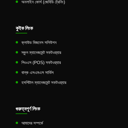
অনলাইন কোর্স (জেবিডি ট্রেনিং)
কুইক লিংক
ক্লাউড বিজনেস সলিউশন
স্কুল ম্যানেজমেন্ট সফটওয়্যার
পিওএস (POS) সফটওয়্যার
বাল্ক এসএমএস সার্ভিস
হসপিটাল ম্যানেজমেন্ট সফটওয়্যার
গুরুত্বপূর্ণ লিংক
আমাদের সম্পর্কে