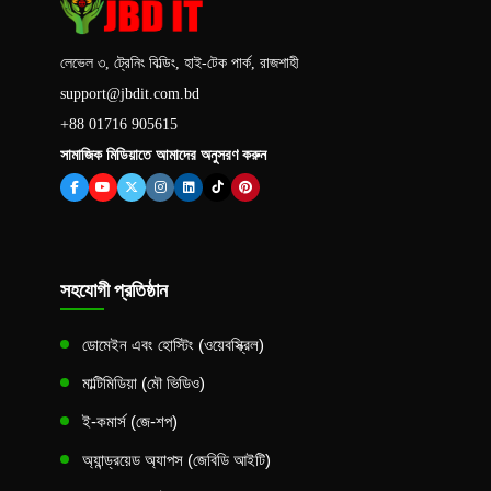
লেভেল ৩, ট্রেনিং বিল্ডিং, হাই-টেক পার্ক, রাজশাহী
support@jbdit.com.bd
+88 01716 905615
সামাজিক মিডিয়াতে আমাদের অনুসরণ করুন
সহযোগী প্রতিষ্ঠান
ডোমেইন এবং হোস্টিং (ওয়েবস্ক্রিল)
মাল্টিমিডিয়া (মৌ ভিডিও)
ই-কমার্স (জে-শপ)
অ্যান্ড্রয়েড অ্যাপস (জেবিডি আইটি)