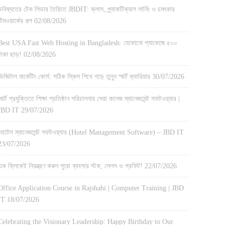
ভবিষ্যতের টেক লিডার তৈরিতে JBDIT: ক্লাস, প্র্যাকটিক্যাল লার্নিং ও চমৎকার
টিমওয়ার্কের গল্প
02/08/2026
Best USA Fast Web Hosting in Bangladesh: যেকোনো প্যাকেজে ৫০০
টাকা ছাড়!
02/08/2026
ডিজিটাল মার্কেটিং কোর্স: সঠিক স্কিল শিখে গড়ে তুলুন স্মার্ট ক্যারিয়ার
30/07/2026
স্মার্ট প্রযুক্তিতে শিক্ষা প্রতিষ্ঠান পরিচালনায় সেরা কলেজ ম্যানেজমেন্ট সফটওয়্যার |
JBD IT
29/07/2026
হোটেল ম্যানেজমেন্ট সফটওয়্যার (Hotel Management Software) – JBD IT
23/07/2026
এক ক্লিকেই নিয়ন্ত্রণ করুন পুরো ব্যবসার স্টক, সেলস ও প্রফিট!
22/07/2026
Office Application Course in Rajshahi | Computer Training | JBD
IT
18/07/2026
Celebrating the Visionary Leadership: Happy Birthday to Our