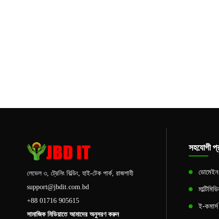
সহযোগী প্র
ডোমেইন এ
লেভেল ৩, ট্রেনিং বিল্ডিং, হাই-টেক পার্ক, রাজশাহী
support@jbdit.com.bd
মাল্টিমিড
+88 01716 905615
ই-কমার্
সামাজিক মিডিয়াতে আমাদের অনুসরণ করুন