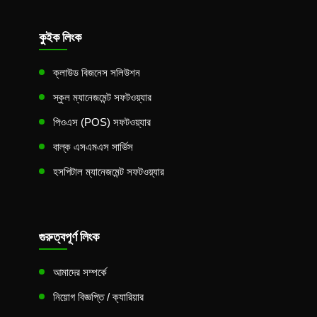
কুইক লিংক
ক্লাউড বিজনেস সলিউশন
স্কুল ম্যানেজমেন্ট সফটওয়্যার
পিওএস (POS) সফটওয়্যার
বাল্ক এসএমএস সার্ভিস
হসপিটাল ম্যানেজমেন্ট সফটওয়্যার
গুরুত্বপূর্ণ লিংক
আমাদের সম্পর্কে
নিয়োগ বিজ্ঞপ্তি / ক্যারিয়ার