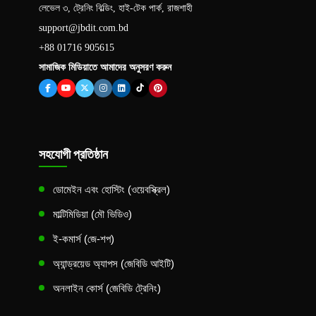
লেভেল ৩, ট্রেনিং বিল্ডিং, হাই-টেক পার্ক, রাজশাহী
support@jbdit.com.bd
+88 01716 905615
সামাজিক মিডিয়াতে আমাদের অনুসরণ করুন
সহযোগী প্রতিষ্ঠান
ডোমেইন এবং হোস্টিং (ওয়েবস্ক্রিল)
মাল্টিমিডিয়া (মৌ ভিডিও)
ই-কমার্স (জে-শপ)
অ্যান্ড্রয়েড অ্যাপস (জেবিডি আইটি)
অনলাইন কোর্স (জেবিডি ট্রেনিং)