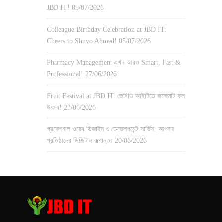
JBD IT!
05/07/2026
Colleague Birthday Celebration at JBD IT:
Cheers to Shuvo Ahmed!
05/07/2026
Pharmacy Management এখন আরও Smart, Fast &
Professional!
27/06/2026
Fruit Festival at JBD IT: জেবিডি আইটিতে জমজমাট ফল
উৎসব!
23/06/2026
প্রফেশনাল ওয়েব ডিজাইন ও ডেভেলপমেন্ট সার্ভিস: আপনার
প্রতিষ্ঠানের ডিজিটাল রূপান্তর
20/06/2026