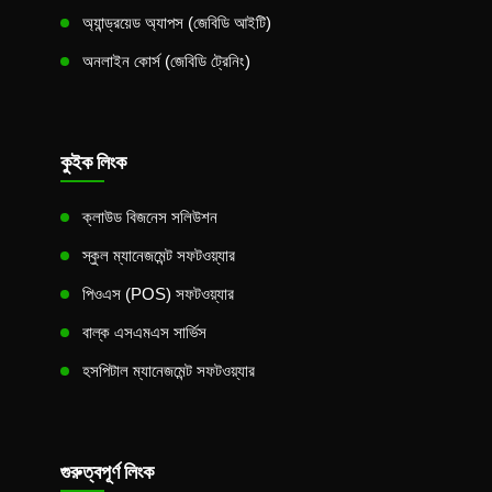
অ্যান্ড্রয়েড অ্যাপস (জেবিডি আইটি)
অনলাইন কোর্স (জেবিডি ট্রেনিং)
কুইক লিংক
ক্লাউড বিজনেস সলিউশন
স্কুল ম্যানেজমেন্ট সফটওয়্যার
পিওএস (POS) সফটওয়্যার
বাল্ক এসএমএস সার্ভিস
হসপিটাল ম্যানেজমেন্ট সফটওয়্যার
গুরুত্বপূর্ণ লিংক