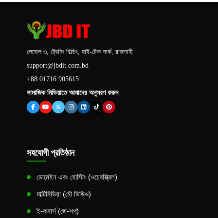
লেভেল ৩, ট্রেনিং বিল্ডিং, হাই-টেক পার্ক, রাজশাহী
support@jbdit.com.bd
+88 01716 905615
সামাজিক মিডিয়াতে আমাদের অনুসরণ করুন
সহযোগী প্রতিষ্ঠান
ডোমেইন এবং হোস্টিং (ওয়েবস্ক্রিল)
মাল্টিমিডিয়া (মৌ ভিডিও)
ই-কমার্স (জে-শপ)