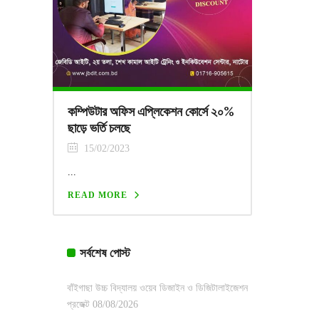
কম্পিউটার অফিস এপ্লিকেশন কোর্সে ২০%
ছাড়ে ভর্তি চলছে
15/02/2023
...
READ MORE
সর্বশেষ পোস্ট
বাঁইগাছা উচ্চ বিদ্যালয় ওয়েব ডিজাইন ও ডিজিটালাইজেশন
প্রজেক্ট
08/08/2026