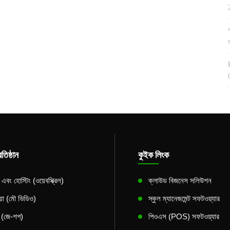
তিষ্ঠান
কুইক লিংক
বং হোস্টিং (ওয়েবস্ক্রিল)
ক্লাউড বিজনেস সলিউশন
িয়া (মৌ ভিডিও)
স্কুল ম্যানেজমেন্ট সফটওয়্যার
স (জে-শপ)
পিওএস (POS) সফটওয়্যার