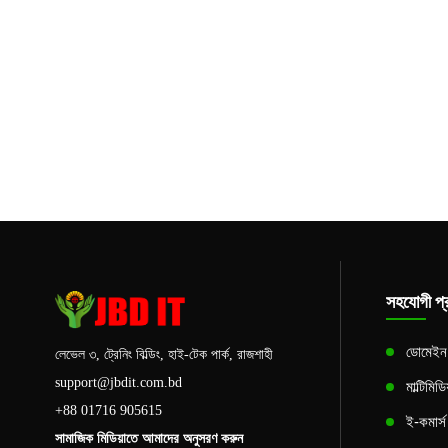
সহযোগী প্র
ডোমেইন এ
লেভেল ৩, ট্রেনিং বিল্ডিং, হাই-টেক পার্ক, রাজশাহী
support@jbdit.com.bd
মাল্টিমিড
+88 01716 905615
ই-কমার্
সামাজিক মিডিয়াতে আমাদের অনুসরণ করুন