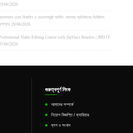
23/06/2026
প্রফেশনাল ওয়েব ডিজাইন ও ডেভেলপমেন্ট সার্ভিস: আপনার প্রতিষ্ঠানের ডিজিটাল
রূপান্তর
20/06/2026
Professional Video Editing Course with DaVinci Resolve | JBD IT
07/06/2026
গুরুত্বপূর্ণ লিংক
আমাদের সম্পর্কে
নিয়োগ বিজ্ঞপ্তি / ক্যারিয়ার
ব্লগ ও সংবাদ