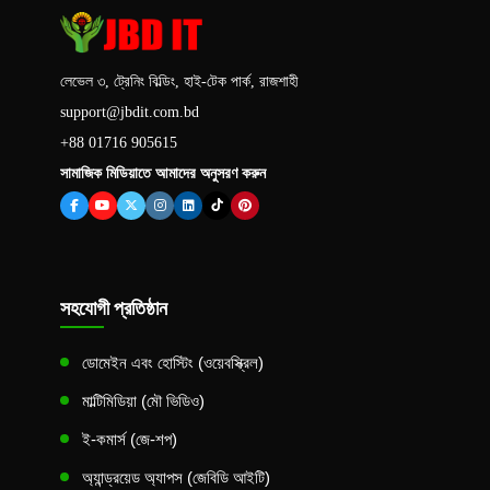
লেভেল ৩, ট্রেনিং বিল্ডিং, হাই-টেক পার্ক, রাজশাহী
support@jbdit.com.bd
+88 01716 905615
সামাজিক মিডিয়াতে আমাদের অনুসরণ করুন
সহযোগী প্রতিষ্ঠান
ডোমেইন এবং হোস্টিং (ওয়েবস্ক্রিল)
মাল্টিমিডিয়া (মৌ ভিডিও)
ই-কমার্স (জে-শপ)
অ্যান্ড্রয়েড অ্যাপস (জেবিডি আইটি)