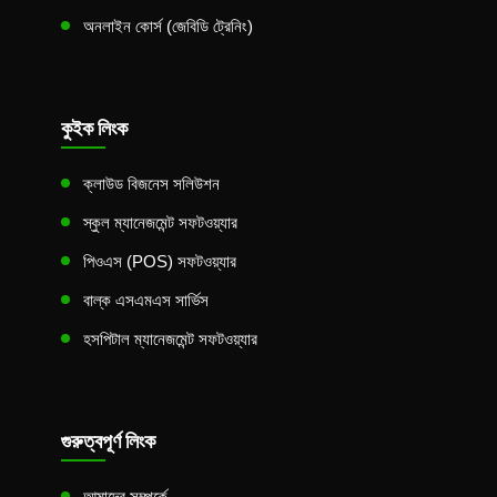
অনলাইন কোর্স (জেবিডি ট্রেনিং)
কুইক লিংক
ক্লাউড বিজনেস সলিউশন
স্কুল ম্যানেজমেন্ট সফটওয়্যার
পিওএস (POS) সফটওয়্যার
বাল্ক এসএমএস সার্ভিস
হসপিটাল ম্যানেজমেন্ট সফটওয়্যার
গুরুত্বপূর্ণ লিংক
আমাদের সম্পর্কে