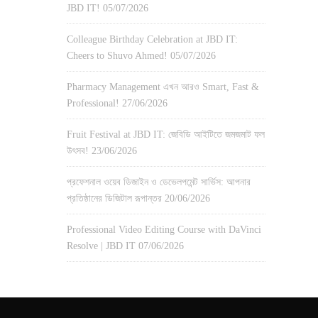
JBD IT!
05/07/2026
Colleague Birthday Celebration at JBD IT:
Cheers to Shuvo Ahmed!
05/07/2026
Pharmacy Management এখন আরও Smart, Fast &
Professional!
27/06/2026
Fruit Festival at JBD IT: জেবিডি আইটিতে জমজমাট ফল
উৎসব!
23/06/2026
প্রফেশনাল ওয়েব ডিজাইন ও ডেভেলপমেন্ট সার্ভিস: আপনার
প্রতিষ্ঠানের ডিজিটাল রূপান্তর
20/06/2026
Professional Video Editing Course with DaVinci
Resolve | JBD IT
07/06/2026