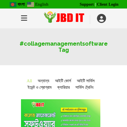
বাংলা
English
Support
|
Client Login
#collagemanagementsoftware
Tag
All
অন্যান্য
আইটি কোর্স
আইটি সার্ভিস
ইভেন্ট ও প্রোগ্রাম
ক্যারিয়ার
সার্ভিস ট্রেনিং