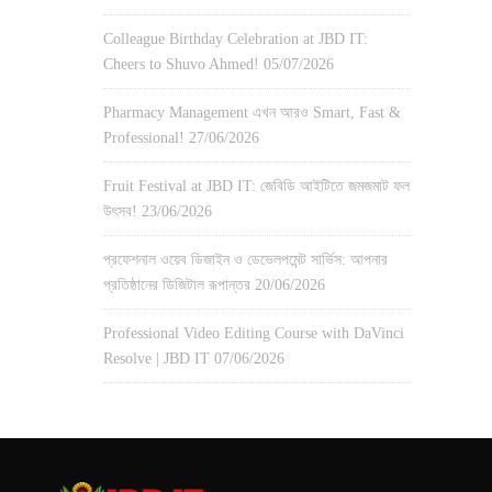
Colleague Birthday Celebration at JBD IT:
Cheers to Shuvo Ahmed!
05/07/2026
Pharmacy Management এখন আরও Smart, Fast &
Professional!
27/06/2026
Fruit Festival at JBD IT: জেবিডি আইটিতে জমজমাট ফল
উৎসব!
23/06/2026
প্রফেশনাল ওয়েব ডিজাইন ও ডেভেলপমেন্ট সার্ভিস: আপনার
প্রতিষ্ঠানের ডিজিটাল রূপান্তর
20/06/2026
Professional Video Editing Course with DaVinci
Resolve | JBD IT
07/06/2026