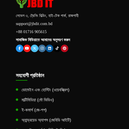
লেভেল ৩, ট্রেনিং বিল্ডিং, হাই-টেক পার্ক, রাজশাহী
support@jbdit.com.bd
+88 01716 905615
সামাজিক মিডিয়াতে আমাদের অনুসরণ করুন
সহযোগী প্রতিষ্ঠান
ডোমেইন এবং হোস্টিং (ওয়েবস্ক্রিল)
মাল্টিমিডিয়া (মৌ ভিডিও)
ই-কমার্স (জে-শপ)
অ্যান্ড্রয়েড অ্যাপস (জেবিডি আইটি)