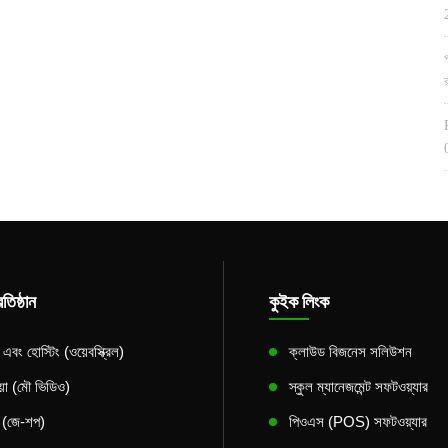
তিষ্ঠান
কুইক লিংক
বং হোস্টিং (ওয়েবস্ক্রিল)
ক্লাউড বিজনেস সলিউশন
িয়া (মৌ ভিডিও)
স্কুল ম্যানেজমেন্ট সফটওয়্যার
স (জে-শপ)
পিওএস (POS) সফটওয়্যার