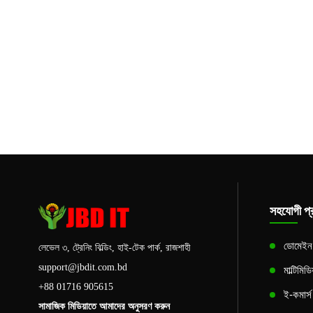
সহযোগী প্র
ডোমেইন এ
লেভেল ৩, ট্রেনিং বিল্ডিং, হাই-টেক পার্ক, রাজশাহী
support@jbdit.com.bd
মাল্টিমিড
+88 01716 905615
ই-কমার্
সামাজিক মিডিয়াতে আমাদের অনুসরণ করুন