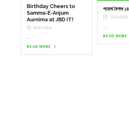
Birthday Cheers to
পহেলা বৈশাখ ১
Samma-E-Anjum
15/04/2026
Aurnima at JBD IT!
...
05/07/2026
READ MORE
...
READ MORE