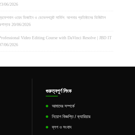
23/06/2026
প্রফেশনাল ওয়েব ডিজাইন ও ডেভেলপমেন্ট সার্ভিস: আপনার প্রতিষ্ঠানের ডিজিটাল
রূপান্তর
20/06/2026
Professional Video Editing Course with DaVinci Resolve | JBD IT
07/06/2026
গুরুত্বপূর্ণ লিংক
আমাদের সম্পর্কে
নিয়োগ বিজ্ঞপ্তি / ক্যারিয়ার
ব্লগ ও সংবাদ