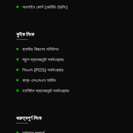
অনলাইন কোর্স (জেবিডি ট্রেনিং)
কুইক লিংক
ক্লাউড বিজনেস সলিউশন
স্কুল ম্যানেজমেন্ট সফটওয়্যার
পিওএস (POS) সফটওয়্যার
বাল্ক এসএমএস সার্ভিস
হসপিটাল ম্যানেজমেন্ট সফটওয়্যার
গুরুত্বপূর্ণ লিংক
আমাদের সম্পর্কে