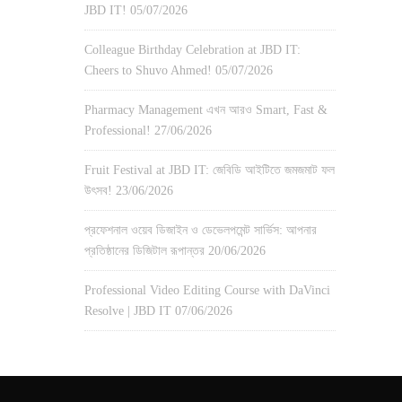
JBD IT!
05/07/2026
Colleague Birthday Celebration at JBD IT:
Cheers to Shuvo Ahmed!
05/07/2026
Pharmacy Management এখন আরও Smart, Fast &
Professional!
27/06/2026
Fruit Festival at JBD IT: জেবিডি আইটিতে জমজমাট ফল
উৎসব!
23/06/2026
প্রফেশনাল ওয়েব ডিজাইন ও ডেভেলপমেন্ট সার্ভিস: আপনার
প্রতিষ্ঠানের ডিজিটাল রূপান্তর
20/06/2026
Professional Video Editing Course with DaVinci
Resolve | JBD IT
07/06/2026