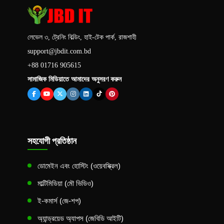
লেভেল ৩, ট্রেনিং বিল্ডিং, হাই-টেক পার্ক, রাজশাহী
support@jbdit.com.bd
+88 01716 905615
সামাজিক মিডিয়াতে আমাদের অনুসরণ করুন
সহযোগী প্রতিষ্ঠান
ডোমেইন এবং হোস্টিং (ওয়েবস্ক্রিল)
মাল্টিমিডিয়া (মৌ ভিডিও)
ই-কমার্স (জে-শপ)
অ্যান্ড্রয়েড অ্যাপস (জেবিডি আইটি)