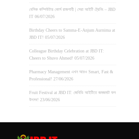
বেসিক কম্পিউটার কোর্স রাজশাহী | সেরা আইটি ট্রেনিং – JBD
IT
06/07/2026
Birthday Cheers to Samma-E-Anjum Aurnima at
JBD IT!
05/07/2026
Colleague Birthday Celebration at JBD IT:
Cheers to Shuvo Ahmed!
05/07/2026
Pharmacy Management এখন আরও Smart, Fast &
Professional!
27/06/2026
Fruit Festival at JBD IT: জেবিডি আইটিতে জমজমাট ফল
উৎসব!
23/06/2026