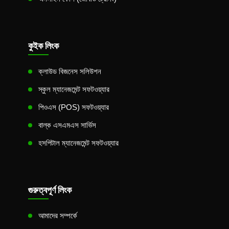
কুইক লিংক
ক্লাউড বিজনেস সলিউশন
স্কুল ম্যানেজমেন্ট সফটওয়্যার
পিওএস (POS) সফটওয়্যার
বাল্ক এসএমএস সার্ভিস
হসপিটাল ম্যানেজমেন্ট সফটওয়্যার
গুরুত্বপূর্ণ লিংক
আমাদের সম্পর্কে