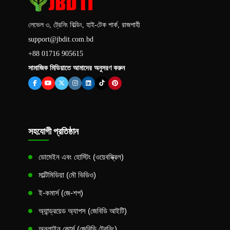
লেভেল ৩, ট্রেনিং বিল্ডিং, হাই-টেক পার্ক, রাজশাহী
support@jbdit.com.bd
+88 01716 905615
সামাজিক মিডিয়াতে আমাদের অনুসরণ করুন
সহযোগী প্রতিষ্ঠান
ডোমেইন এবং হোস্টিং (ওয়েবস্ক্রিল)
মাল্টিমিডিয়া (মৌ ভিডিও)
ই-কমার্স (জে-শপ)
অ্যান্ড্রয়েড অ্যাপস (জেবিডি আইটি)
অনলাইন কোর্স (জেবিডি ট্রেনিং)