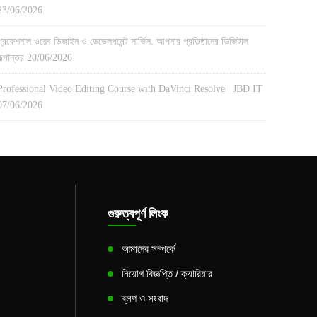
23/06/2026
প্রফেশনাল ওয়েব ডিজাইন ও ডেভেলপমেন্ট সার্ভিস: আপনার প্রতিষ্ঠানের ডিজিটাল
রূপান্তর
20/06/2026
Professional Video Editing Course with DaVinci Resolve | JBD IT
07/06/2026
গুরুত্বপূর্ণ লিংক
আমাদের সম্পর্কে
নিয়োগ বিজ্ঞপ্তি / ক্যারিয়ার
ব্লগ ও সংবাদ