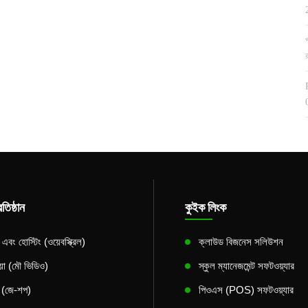
তিষ্ঠান
কুইক লিংক
বং হোস্টিং (ওয়েবস্ক্রিল)
ক্লাউড বিজনেস সলিউশন
িয়া (মৌ ভিডিও)
স্কুল ম্যানেজমেন্ট সফটওয়্যার
স (জে-শপ)
পিওএস (POS) সফটওয়্যার