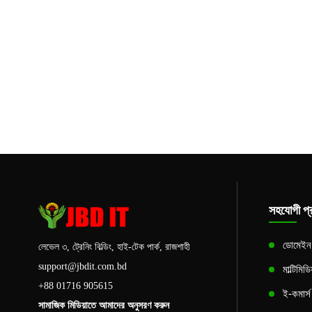
সহযোগী প্র
ডোমেইন এ
লেভেল ৩, ট্রেনিং বিল্ডিং, হাই-টেক পার্ক, রাজশাহী
support@jbdit.com.bd
মাল্টিমিড
+88 01716 905615
ই-কমার্
সামাজিক মিডিয়াতে আমাদের অনুসরণ করুন