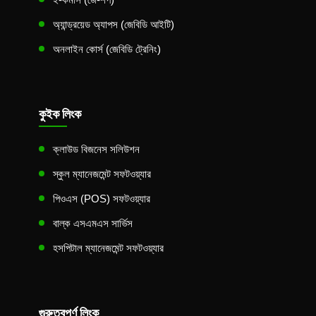
অ্যান্ড্রয়েড অ্যাপস (জেবিডি আইটি)
অনলাইন কোর্স (জেবিডি ট্রেনিং)
কুইক লিংক
ক্লাউড বিজনেস সলিউশন
স্কুল ম্যানেজমেন্ট সফটওয়্যার
পিওএস (POS) সফটওয়্যার
বাল্ক এসএমএস সার্ভিস
হসপিটাল ম্যানেজমেন্ট সফটওয়্যার
গুরুত্বপূর্ণ লিংক