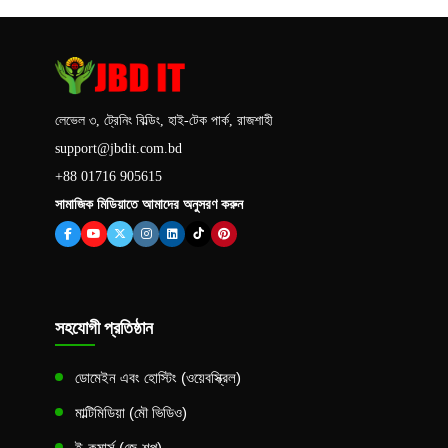
লেভেল ৩, ট্রেনিং বিল্ডিং, হাই-টেক পার্ক, রাজশাহী
support@jbdit.com.bd
+88 01716 905615
সামাজিক মিডিয়াতে আমাদের অনুসরণ করুন
সহযোগী প্রতিষ্ঠান
ডোমেইন এবং হোস্টিং (ওয়েবস্ক্রিল)
মাল্টিমিডিয়া (মৌ ভিডিও)
ই-কমার্স (জে-শপ)