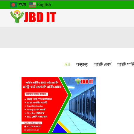
বাংলা
English
ওয়েব হোস্টিং BDIX
ক্লাউড বিজনেস সফটওয়্যার
ওয়েব ডিজাইন ও ডেভেলপমেন্ট
ওয়ার্
স্কুল
ওয়
ওয়েব হোস্টিং USA
পস সফটওয়্যার
অ্যাপস ডেভেলপমেন্ট
ই কমা
কলেজ 
ফেসবু
হোম সার্ভিস সফ্টওয়্যার
ই-কমার্স ওয়েবসাইট
ভিপিএ
কোচিং
ইমেইল
ওয়েব হোস্টিং BDIX
ক্লাউড বিজনেস সফটওয়্যার
ওয়েব ডিজাইন ও ডেভেলপমেন্ট
ওয়ার্
স্কুল
ওয়
All
অন্যান্য
আইটি কোর্স
আইটি সার্ভ
ওয়েব হোস্টিং USA
পস সফটওয়্যার
অ্যাপস ডেভেলপমেন্ট
ই কমা
কলেজ 
ফেসবু
হোম সার্ভিস সফ্টওয়্যার
ই-কমার্স ওয়েবসাইট
ভিপিএ
কোচিং
ইমেইল