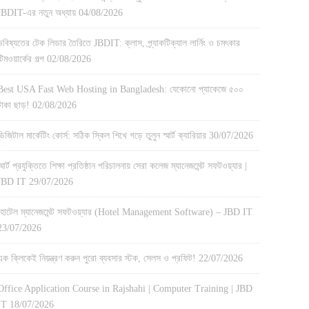
JBDIT-এর নতুন অধ্যায়
04/08/2026
ভবিষ্যতের টেক লিডার তৈরিতে JBDIT: ক্লাস, প্র্যাকটিক্যাল লার্নিং ও চমৎকার
টিমওয়ার্কের গল্প
02/08/2026
Best USA Fast Web Hosting in Bangladesh: যেকোনো প্যাকেজে ৫০০
টাকা ছাড়!
02/08/2026
ডিজিটাল মার্কেটিং কোর্স: সঠিক স্কিল শিখে গড়ে তুলুন স্মার্ট ক্যারিয়ার
30/07/2026
স্মার্ট প্রযুক্তিতে শিক্ষা প্রতিষ্ঠান পরিচালনায় সেরা কলেজ ম্যানেজমেন্ট সফটওয়্যার |
JBD IT
29/07/2026
হোটেল ম্যানেজমেন্ট সফটওয়্যার (Hotel Management Software) – JBD IT
23/07/2026
এক ক্লিকেই নিয়ন্ত্রণ করুন পুরো ব্যবসার স্টক, সেলস ও প্রফিট!
22/07/2026
Office Application Course in Rajshahi | Computer Training | JBD
IT
18/07/2026