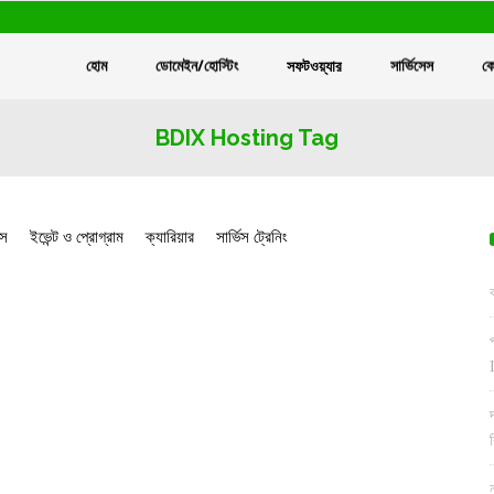
হোম
ডোমেইন/হোস্টিং
সফটওয়্যার
সার্ভিসেস
কো
ডপ্রেস ম্যানেজড হোস্টিং
 ম্যানেজমেন্ট সফটওয়্যার
েবসাইট এসইও (SEO)
ডোমেইন নিবন্ধন
মেডিকেল হসপিটাল সফটওয়্যার
গ্রাফিক্স ডিজাইন
BDIX Hosting Tag
র্স হোস্টিং
ম্যানেজমেন্ট সফটওয়্যার
ক বুস্টিং ও অ্যাড রান
এডু ও বিডি ডোমেইন
ডায়াগনস্টিক ক্লিনিক সফটওয়্যার
মোশন গ্রাফিক্স
স সার্ভার
 প্রাইভেট সেন্টার সফটওয়্যার
 মার্কেটিং
এসএসএল সার্টিফিকেট
ফার্মেসী সফটওয়্যার
ভিডিও এডিটিং
ডপ্রেস ম্যানেজড হোস্টিং
 ম্যানেজমেন্ট সফটওয়্যার
েবসাইট এসইও (SEO)
ডোমেইন নিবন্ধন
মেডিকেল হসপিটাল সফটওয়্যার
গ্রাফিক্স ডিজাইন
িস
ইভেন্ট ও প্রোগ্রাম
ক্যারিয়ার
সার্ভিস ট্রেনিং
র্স হোস্টিং
ম্যানেজমেন্ট সফটওয়্যার
ক বুস্টিং ও অ্যাড রান
এডু ও বিডি ডোমেইন
ডায়াগনস্টিক ক্লিনিক সফটওয়্যার
মোশন গ্রাফিক্স
স সার্ভার
 প্রাইভেট সেন্টার সফটওয়্যার
 মার্কেটিং
এসএসএল সার্টিফিকেট
ফার্মেসী সফটওয়্যার
ভিডিও এডিটিং