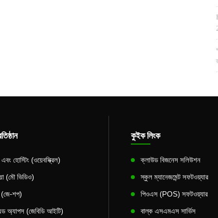
তিষ্ঠান
কুইক লিংক
বং হোস্টিং (ওয়েবস্ক্রিল)
ক্লাউড বিজনেস সলিউশন
িয়া (মৌ ভিডিও)
স্কুল ম্যানেজমেন্ট সফটওয়্যার
স (জে-শপ)
পিওএস (POS) সফটওয়্যার
রয়েড অ্যাপস (জেবিডি আইটি)
বাল্ক এসএমএস সার্ভিস