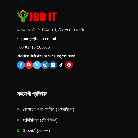
লেভেল ৩, ট্রেনিং বিল্ডিং, হাই-টেক পার্ক, রাজশাহী
support@jbdit.com.bd
+88 01716 905615
সামাজিক মিডিয়াতে আমাদের অনুসরণ করুন
সহযোগী প্রতিষ্ঠান
ডোমেইন এবং হোস্টিং (ওয়েবস্ক্রিল)
মাল্টিমিডিয়া (মৌ ভিডিও)
ই-কমার্স (জে-শপ)