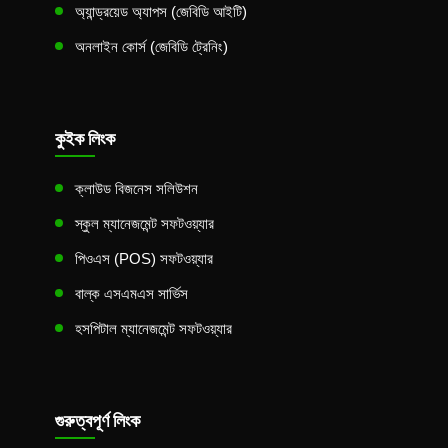
অ্যান্ড্রয়েড অ্যাপস (জেবিডি আইটি)
অনলাইন কোর্স (জেবিডি ট্রেনিং)
কুইক লিংক
ক্লাউড বিজনেস সলিউশন
স্কুল ম্যানেজমেন্ট সফটওয়্যার
পিওএস (POS) সফটওয়্যার
বাল্ক এসএমএস সার্ভিস
হসপিটাল ম্যানেজমেন্ট সফটওয়্যার
গুরুত্বপূর্ণ লিংক