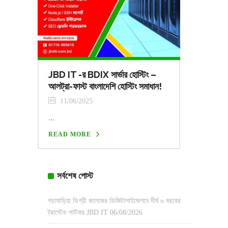
JBD IT -র BDIX সার্ভার হোস্টিং –
আলট্রা-ফাস্ট বাংলাদেশি হোস্টিং সমাধান!
11/06/2025
...
READ MORE
সর্বশেষ পোস্ট
পচামাড়িয়া ডিগ্রী কলেজের ডিজিটালাইজেশনে দীর্ঘ ৬ বছরের
ট্রাস্টেড পার্টনার JBD IT
06/08/2026