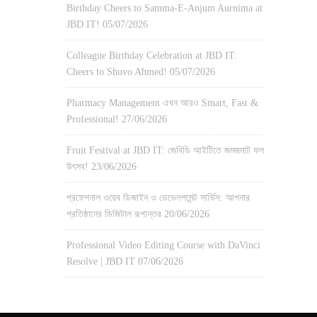
Birthday Cheers to Samma-E-Anjum Aurnima at
JBD IT!
05/07/2026
Colleague Birthday Celebration at JBD IT:
Cheers to Shuvo Ahmed!
05/07/2026
Pharmacy Management এখন আরও Smart, Fast &
Professional!
27/06/2026
Fruit Festival at JBD IT: জেবিডি আইটিতে জমজমাট ফল
উৎসব!
23/06/2026
প্রফেশনাল ওয়েব ডিজাইন ও ডেভেলপমেন্ট সার্ভিস: আপনার
প্রতিষ্ঠানের ডিজিটাল রূপান্তর
20/06/2026
Professional Video Editing Course with DaVinci
Resolve | JBD IT
07/06/2026