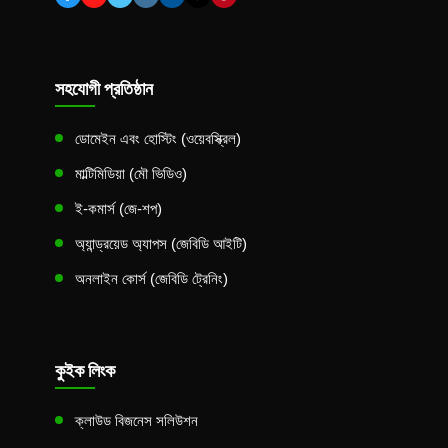
সহযোগী প্রতিষ্ঠান
ডোমেইন এবং হোস্টিং (ওয়েবস্ক্রিল)
মাল্টিমিডিয়া (মৌ ভিডিও)
ই-কমার্স (জে-শপ)
অ্যান্ড্রয়েড অ্যাপস (জেবিডি আইটি)
অনলাইন কোর্স (জেবিডি ট্রেনিং)
কুইক লিংক
ক্লাউড বিজনেস সলিউশন