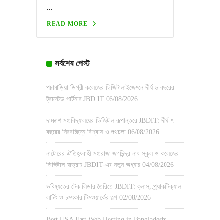
...
READ MORE
সর্বশেষ পোস্ট
পচামাড়িয়া ডিগ্রী কলেজের ডিজিটালাইজেশনে দীর্ঘ ৬ বছরের
ট্রাস্টেড পার্টনার JBD IT
06/08/2026
দামনাশ মহাবিদ্যালয়ের ডিজিটাল রূপান্তরে JBDIT: দীর্ঘ ৭
বছরের নিরবচ্ছিন্ন বিশ্বাস ও পথচলা
06/08/2026
নাটোরের ঐতিহ্যবাহী মহারাজা জগদিন্দ্র নাথ স্কুল ও কলেজের
ডিজিটাল যাত্রায় JBDIT-এর নতুন অধ্যায়
04/08/2026
ভবিষ্যতের টেক লিডার তৈরিতে JBDIT: ক্লাস, প্র্যাকটিক্যাল
লার্নিং ও চমৎকার টিমওয়ার্কের গল্প
02/08/2026
Best USA Fast Web Hosting in Bangladesh: