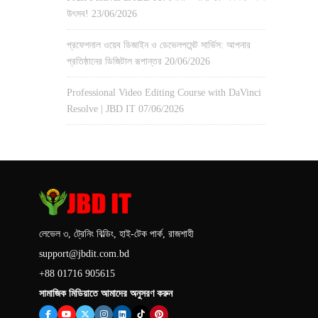
উৎসব!
23/06/2026
প্রফেশনাল ওয়েব ডিজাইন ও ডেভেলপমেন্ট সার্ভিস: আপনার
প্রতিষ্ঠানের ডিজিটাল রূপান্তর
20/06/2026
Professional Video Editing Course with DaVinci
Resolve | JBD IT
07/06/2026
লেভেল ৩, ট্রেনিং বিল্ডিং, হাই-টেক পার্ক, রাজশাহী
support@jbdit.com.bd
+88 01716 905615
সামাজিক মিডিয়াতে আমাদের অনুসরণ করুন