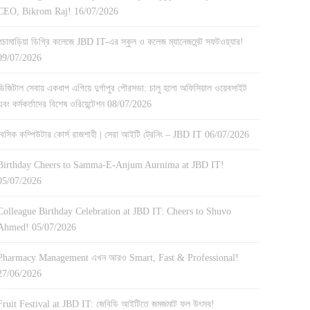
CEO, Bikrom Raj!
16/07/2026
পচামাড়িয়া ডিগ্রি কলেজে JBD IT-এর স্কুল ও কলেজ ম্যানেজমেন্ট সফটওয়্যার!
09/07/2026
ডিজিটাল সেবায় একধাপ এগিয়ে দুর্গাপুর পৌরসভা: চালু হলো অফিসিয়াল ওয়েবসাইট
এবং কর্মকর্তাদের বিশেষ ওরিয়েন্টেশন
08/07/2026
বেসিক কম্পিউটার কোর্স রাজশাহী | সেরা আইটি ট্রেনিং – JBD IT
06/07/2026
Birthday Cheers to Samma-E-Anjum Aurnima at JBD IT!
05/07/2026
Colleague Birthday Celebration at JBD IT: Cheers to Shuvo
Ahmed!
05/07/2026
Pharmacy Management এখন আরও Smart, Fast & Professional!
27/06/2026
Fruit Festival at JBD IT: জেবিডি আইটিতে জমজমাট ফল উৎসব!