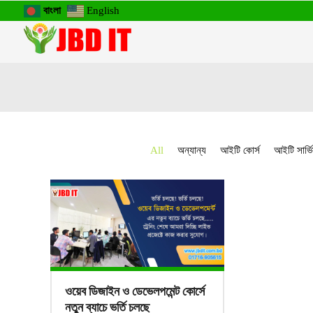
বাংলা
English
ওয়েব হোস্টিং BDIX
ক্লাউড বিজনেস সফটওয়্যার
ওয়েব ডিজাইন ও ডেভেলপমেন্ট
ওয়ার্
স্কুল
ওয়
ওয়েব হোস্টিং USA
পস সফটওয়্যার
অ্যাপস ডেভেলপমেন্ট
ই কমা
কলেজ 
ফেসবু
হোম সার্ভিস সফ্টওয়্যার
ই-কমার্স ওয়েবসাইট
ভিপিএ
কোচিং
ইমেইল
ওয়েব হোস্টিং BDIX
ক্লাউড বিজনেস সফটওয়্যার
ওয়েব ডিজাইন ও ডেভেলপমেন্ট
ওয়ার্
স্কুল
ওয়
All
অন্যান্য
আইটি কোর্স
আইটি সার্ভ
ওয়েব হোস্টিং USA
পস সফটওয়্যার
অ্যাপস ডেভেলপমেন্ট
ই কমা
কলেজ 
ফেসবু
হোম সার্ভিস সফ্টওয়্যার
ই-কমার্স ওয়েবসাইট
ভিপিএ
কোচিং
ইমেইল
ওয়েব ডিজাইন ও ডেভেলপমেন্ট কোর্সে
নতুন ব্যাচে ভর্তি চলছে