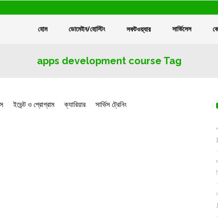
হোম
ডোমেইন/হোস্টিং
সফটওয়্যার
সার্ভিসেস
কো
ডপ্রেস ম্যানেজড হোস্টিং
 ম্যানেজমেন্ট সফটওয়্যার
েবসাইট এসইও (SEO)
ডোমেইন নিবন্ধন
মেডিকেল হসপিটাল সফটওয়্যার
গ্রাফিক্স ডিজাইন
apps development course Tag
র্স হোস্টিং
ম্যানেজমেন্ট সফটওয়্যার
ক বুস্টিং ও অ্যাড রান
এডু ও বিডি ডোমেইন
ডায়াগনস্টিক ক্লিনিক সফটওয়্যার
মোশন গ্রাফিক্স
স সার্ভার
 প্রাইভেট সেন্টার সফটওয়্যার
 মার্কেটিং
এসএসএল সার্টিফিকেট
ফার্মেসী সফটওয়্যার
ভিডিও এডিটিং
ডপ্রেস ম্যানেজড হোস্টিং
 ম্যানেজমেন্ট সফটওয়্যার
েবসাইট এসইও (SEO)
ডোমেইন নিবন্ধন
মেডিকেল হসপিটাল সফটওয়্যার
গ্রাফিক্স ডিজাইন
িস
ইভেন্ট ও প্রোগ্রাম
ক্যারিয়ার
সার্ভিস ট্রেনিং
র্স হোস্টিং
ম্যানেজমেন্ট সফটওয়্যার
ক বুস্টিং ও অ্যাড রান
এডু ও বিডি ডোমেইন
ডায়াগনস্টিক ক্লিনিক সফটওয়্যার
মোশন গ্রাফিক্স
স সার্ভার
 প্রাইভেট সেন্টার সফটওয়্যার
 মার্কেটিং
এসএসএল সার্টিফিকেট
ফার্মেসী সফটওয়্যার
ভিডিও এডিটিং