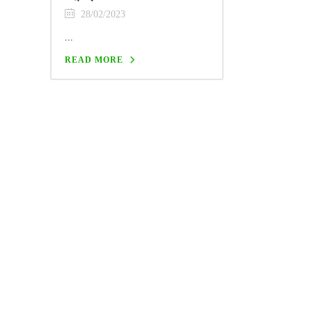
28/02/2023
...
READ MORE