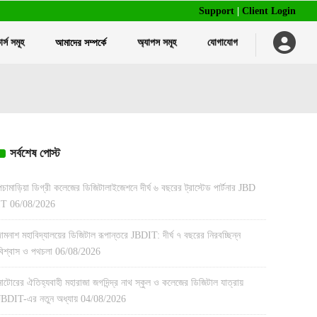
Support
|
Client Login
র্স সমূহ
আমাদের সম্পর্কে
অ্যাপস সমূহ
যোগাযোগ
বাল্ক এসএমএস পরিষেবা
ট্রেনিং ম্যানেজমেন্ট সফটওয়্যার
আইডি কার্ড এবং রিবন প্রিন্ট
হোটেল ম্যানেজমেন্ট সফটওয়্যার
স্মার্ট আইডি ও এটেন্ডেন্স সিস্টেম
রেস্টুরেন্ট ম্যানেজমেন্ট সফটওয়্যার
অন্যান্য প্রিন্টিং পরিষেবা
বাল্ক এসএমএস পরিষেবা
ট্রেনিং ম্যানেজমেন্ট সফটওয়্যার
আইডি কার্ড এবং রিবন প্রিন্ট
সর্বশেষ পোস্ট
এইচআর ম্যানেজমেন্ট সফটওয়্যার
হোটেল ম্যানেজমেন্ট সফটওয়্যার
স্মার্ট আইডি ও এটেন্ডেন্স সিস্টেম
রেস্টুরেন্ট ম্যানেজমেন্ট সফটওয়্যার
অন্যান্য প্রিন্টিং পরিষেবা
পচামাড়িয়া ডিগ্রী কলেজের ডিজিটালাইজেশনে দীর্ঘ ৬ বছরের ট্রাস্টেড পার্টনার JBD
IT
06/08/2026
এইচআর ম্যানেজমেন্ট সফটওয়্যার
দামনাশ মহাবিদ্যালয়ের ডিজিটাল রূপান্তরে JBDIT: দীর্ঘ ৭ বছরের নিরবচ্ছিন্ন
বিশ্বাস ও পথচলা
06/08/2026
নাটোরের ঐতিহ্যবাহী মহারাজা জগদিন্দ্র নাথ স্কুল ও কলেজের ডিজিটাল যাত্রায়
JBDIT-এর নতুন অধ্যায়
04/08/2026