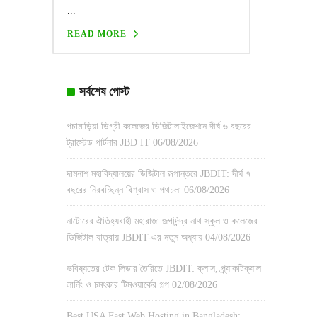
...
READ MORE
সর্বশেষ পোস্ট
পচামাড়িয়া ডিগ্রী কলেজের ডিজিটালাইজেশনে দীর্ঘ ৬ বছরের
ট্রাস্টেড পার্টনার JBD IT
06/08/2026
দামনাশ মহাবিদ্যালয়ের ডিজিটাল রূপান্তরে JBDIT: দীর্ঘ ৭
বছরের নিরবচ্ছিন্ন বিশ্বাস ও পথচলা
06/08/2026
নাটোরের ঐতিহ্যবাহী মহারাজা জগদিন্দ্র নাথ স্কুল ও কলেজের
ডিজিটাল যাত্রায় JBDIT-এর নতুন অধ্যায়
04/08/2026
ভবিষ্যতের টেক লিডার তৈরিতে JBDIT: ক্লাস, প্র্যাকটিক্যাল
লার্নিং ও চমৎকার টিমওয়ার্কের গল্প
02/08/2026
Best USA Fast Web Hosting in Bangladesh: