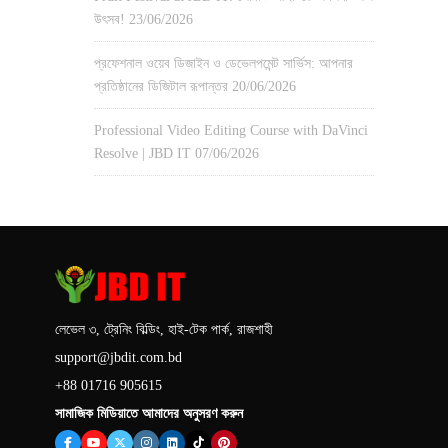
উৎসব!
23/06/2026
প্রফেশনাল ওয়েব ডিজাইন ও ডেভেলপমেন্ট সার্ভিস: আপনার
প্রতিষ্ঠানের ডিজিটাল রূপান্তর
20/06/2026
Professional Video Editing Course with DaVinci
Resolve | JBD IT
07/06/2026
লেভেল ৩, ট্রেনিং বিল্ডিং, হাই-টেক পার্ক, রাজশাহী
support@jbdit.com.bd
+88 01716 905615
সামাজিক মিডিয়াতে আমাদের অনুসরণ করুন