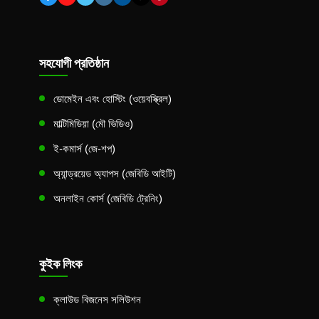
সহযোগী প্রতিষ্ঠান
ডোমেইন এবং হোস্টিং (ওয়েবস্ক্রিল)
মাল্টিমিডিয়া (মৌ ভিডিও)
ই-কমার্স (জে-শপ)
অ্যান্ড্রয়েড অ্যাপস (জেবিডি আইটি)
অনলাইন কোর্স (জেবিডি ট্রেনিং)
কুইক লিংক
ক্লাউড বিজনেস সলিউশন