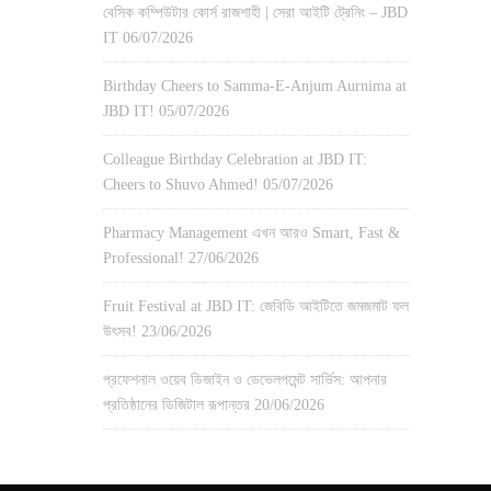
বেসিক কম্পিউটার কোর্স রাজশাহী | সেরা আইটি ট্রেনিং – JBD
IT
06/07/2026
Birthday Cheers to Samma-E-Anjum Aurnima at
JBD IT!
05/07/2026
Colleague Birthday Celebration at JBD IT:
Cheers to Shuvo Ahmed!
05/07/2026
Pharmacy Management এখন আরও Smart, Fast &
Professional!
27/06/2026
Fruit Festival at JBD IT: জেবিডি আইটিতে জমজমাট ফল
উৎসব!
23/06/2026
প্রফেশনাল ওয়েব ডিজাইন ও ডেভেলপমেন্ট সার্ভিস: আপনার
প্রতিষ্ঠানের ডিজিটাল রূপান্তর
20/06/2026