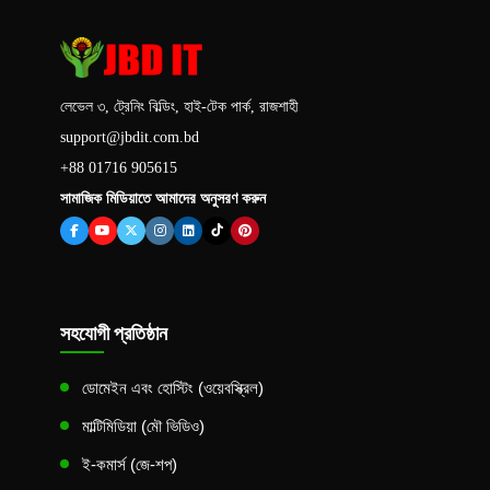
লেভেল ৩, ট্রেনিং বিল্ডিং, হাই-টেক পার্ক, রাজশাহী
support@jbdit.com.bd
+88 01716 905615
সামাজিক মিডিয়াতে আমাদের অনুসরণ করুন
সহযোগী প্রতিষ্ঠান
ডোমেইন এবং হোস্টিং (ওয়েবস্ক্রিল)
মাল্টিমিডিয়া (মৌ ভিডিও)
ই-কমার্স (জে-শপ)