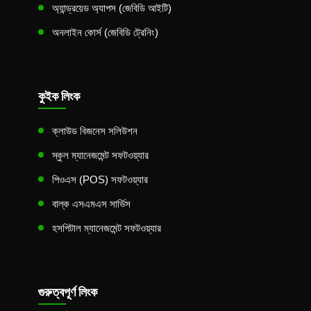
অ্যান্ড্রয়েড অ্যাপস (জেবিডি আইটি)
অনলাইন কোর্স (জেবিডি ট্রেনিং)
কুইক লিংক
ক্লাউড বিজনেস সলিউশন
স্কুল ম্যানেজমেন্ট সফটওয়্যার
পিওএস (POS) সফটওয়্যার
বাল্ক এসএমএস সার্ভিস
হসপিটাল ম্যানেজমেন্ট সফটওয়্যার
গুরুত্বপূর্ণ লিংক