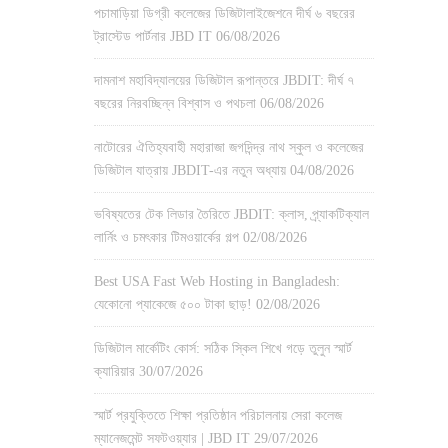
পচামাড়িয়া ডিগ্রী কলেজের ডিজিটালাইজেশনে দীর্ঘ ৬ বছরের
ট্রাস্টেড পার্টনার JBD IT
06/08/2026
দামনাশ মহাবিদ্যালয়ের ডিজিটাল রূপান্তরে JBDIT: দীর্ঘ ৭
বছরের নিরবচ্ছিন্ন বিশ্বাস ও পথচলা
06/08/2026
নাটোরের ঐতিহ্যবাহী মহারাজা জগদিন্দ্র নাথ স্কুল ও কলেজের
ডিজিটাল যাত্রায় JBDIT-এর নতুন অধ্যায়
04/08/2026
ভবিষ্যতের টেক লিডার তৈরিতে JBDIT: ক্লাস, প্র্যাকটিক্যাল
লার্নিং ও চমৎকার টিমওয়ার্কের গল্প
02/08/2026
Best USA Fast Web Hosting in Bangladesh:
যেকোনো প্যাকেজে ৫০০ টাকা ছাড়!
02/08/2026
ডিজিটাল মার্কেটিং কোর্স: সঠিক স্কিল শিখে গড়ে তুলুন স্মার্ট
ক্যারিয়ার
30/07/2026
স্মার্ট প্রযুক্তিতে শিক্ষা প্রতিষ্ঠান পরিচালনায় সেরা কলেজ
ম্যানেজমেন্ট সফটওয়্যার | JBD IT
29/07/2026