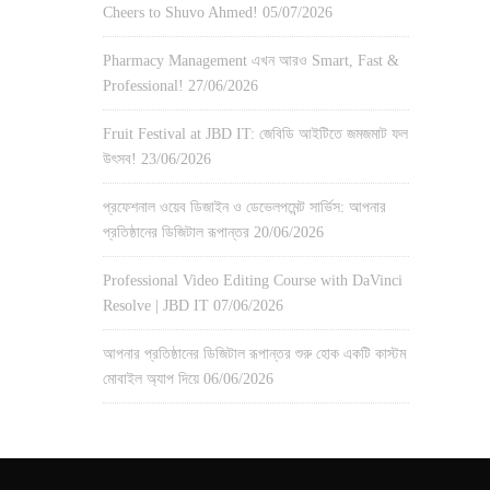
Cheers to Shuvo Ahmed!
05/07/2026
Pharmacy Management এখন আরও Smart, Fast &
Professional!
27/06/2026
Fruit Festival at JBD IT: জেবিডি আইটিতে জমজমাট ফল
উৎসব!
23/06/2026
প্রফেশনাল ওয়েব ডিজাইন ও ডেভেলপমেন্ট সার্ভিস: আপনার
প্রতিষ্ঠানের ডিজিটাল রূপান্তর
20/06/2026
Professional Video Editing Course with DaVinci
Resolve | JBD IT
07/06/2026
আপনার প্রতিষ্ঠানের ডিজিটাল রূপান্তর শুরু হোক একটি কাস্টম
মোবাইল অ্যাপ দিয়ে
06/06/2026