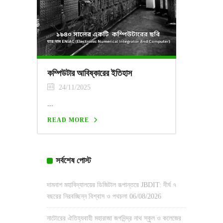
কম্পিউটার আবিষ্কারের ইতিহাস
24/11/2025
...
READ MORE
সর্বশেষ পোস্ট
দামনাশ মহাবিদ্যালয়ের ডিজিটাল রূপান্তরে JBDIT: দীর্ঘ ৭
বছরের নিরবচ্ছিন্ন বিশ্বাস ও পথচলা
06/08/2026
নাটোরের ঐতিহ্যবাহী মহারাজা জগদিন্দ্র নাথ স্কুল ও কলেজের