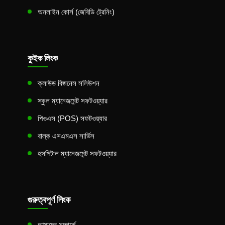
অনলাইন কোর্স (জেবিডি ট্রেনিং)
কুইক লিংক
ক্লাউড বিজনেস সলিউশন
স্কুল ম্যানেজমেন্ট সফটওয়্যার
পিওএস (POS) সফটওয়্যার
বাল্ক এসএমএস সার্ভিস
হসপিটাল ম্যানেজমেন্ট সফটওয়্যার
গুরুত্বপূর্ণ লিংক
আমাদের সম্পর্কে