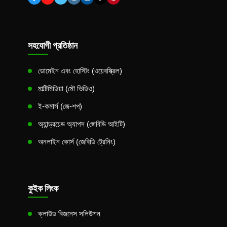
সহযোগী প্রতিষ্ঠান
ডোমেইন এবং হোস্টিং (ওয়েবস্ক্রিল)
মাল্টিমিডিয়া (মৌ ভিডিও)
ই-কমার্স (জে-শপ)
অ্যান্ড্রয়েড অ্যাপস (জেবিডি আইটি)
অনলাইন কোর্স (জেবিডি ট্রেনিং)
কুইক লিংক
ক্লাউড বিজনেস সলিউশন