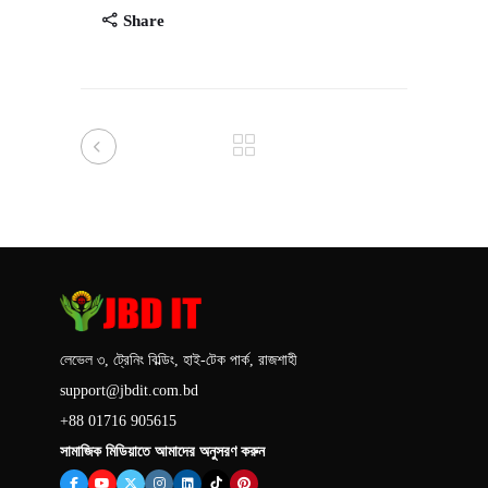
Share
লেভেল ৩, ট্রেনিং বিল্ডিং, হাই-টেক পার্ক, রাজশাহী
support@jbdit.com.bd
+88 01716 905615
সামাজিক মিডিয়াতে আমাদের অনুসরণ করুন